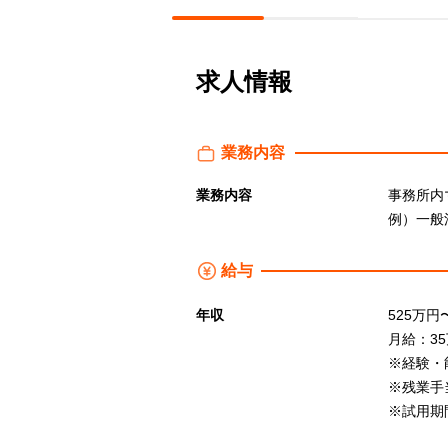
求人情報
業務内容
業務内容
事務所内
例）一般
給与
年収
525万円
月給：35
※経験・
※残業手
※試用期