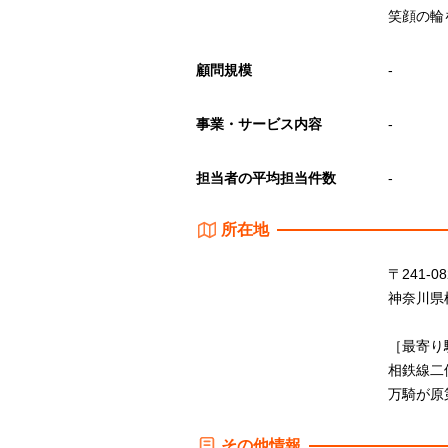
笑顔の輪
顧問規模
-
事業・サービス内容
-
担当者の平均担当件数
-
所在地
〒241-08
神奈川県横
［最寄り
相鉄線二
万騎が原
その他情報