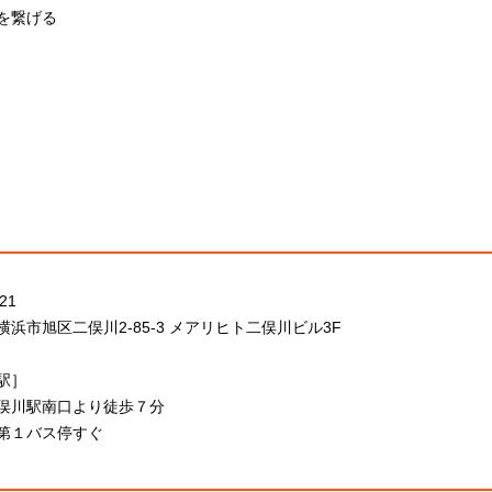
を繋げる
21
浜市旭区二俣川2-85-3 メアリヒト二俣川ビル3F
駅］
俣川駅南口より徒歩７分
第１バス停すぐ