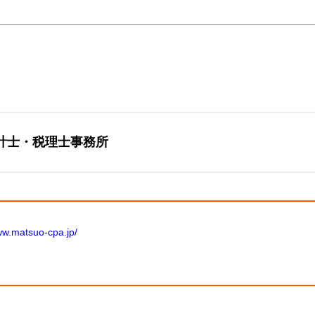
計士・税理士事務所
ww.matsuo-cpa.jp/