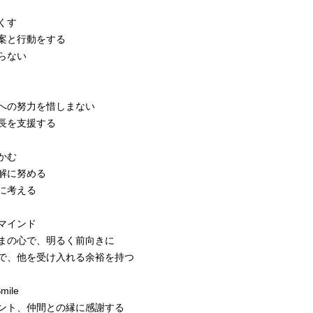
くす
案と行動をする
らない
への努力を惜しまない
長を支援する
かむ
解に努める
に考える
マインド
まの心で、明るく前向きに
で、他を受け入れる余裕を持つ
mile
ント、仲間との縁に感謝する