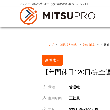
ミスマッチのない税理士・会計業界の転職ならミツプロ
トップ
公開求人検索
神奈川県
松尾繁
新着求人
【年間休日120日/完
職種
管理職
雇用形態
正社員
年収
525万円〜900万円