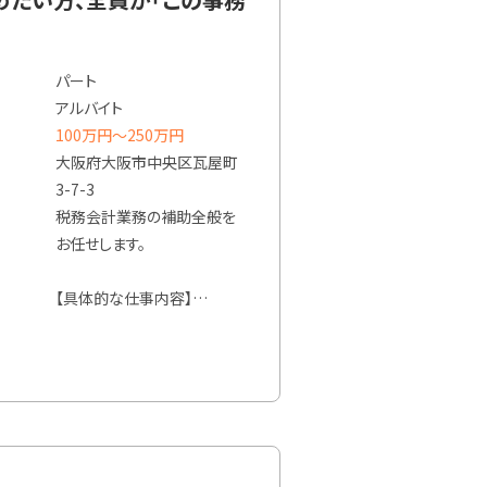
パート
アルバイト
100万円〜250万円
大阪府大阪市中央区瓦屋町
3-7-3
税務会計業務の補助全般を
お任せします。
【具体的な仕事内容】
自計化が進んでおり、記帳業
務はほぼありません。
そのため仕訳・入力や各種デ
ータの作成や管理も携わっ
ていただきます。
ご経験により、お任せできる