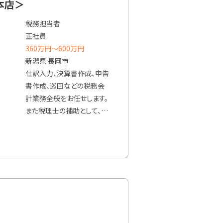
本店＞
税務担当者
正社員
360万円〜600万円
新潟県 長岡市
仕訳入力、決算書作成、申告
書作成、巡回などの税務会
計業務全般をお任せします。
また税理士の補助として、相
続税・事業承継・創業支援等
の業務を手伝っていただき
ます。
また、パートナーズプロジェ
クトが主催するセミナーや
講演会などのイベントや情
報発信の企画・運営に携わ
ることもあります。