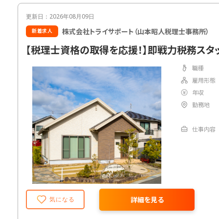
更新日：2026年08月09日
株式会社トライサポート（山本昭人税理士事務所）
新着求人
【税理士資格の取得を応援！】即戦力税務スタ
職種
雇用形態
年収
勤務地
仕事内容
詳細を見る
気になる