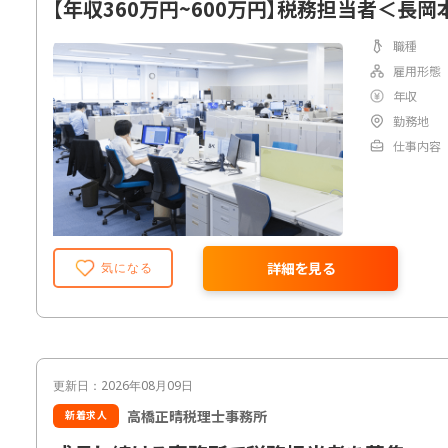
【年収360万円~600万円】税務担当者＜長岡
職種
雇用形態
年収
勤務地
仕事内容
詳細を見る
気になる
更新日：2026年08月09日
高橋正晴税理士事務所
新着求人