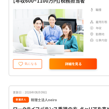
【年収600~1100万円】税務担当者
職種
雇用形態
年収
勤務地
仕事内容
詳細を見る
気になる
更新日：2026年08月09日
税理士法人neiro
新着求人
ワークライフバランス重視の方、キャリアを高