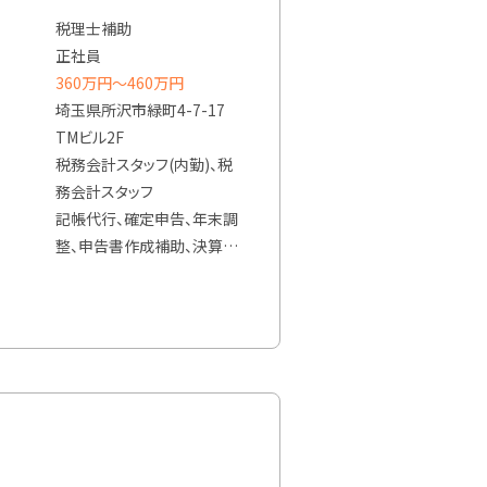
税理士補助
正社員
360万円〜460万円
埼玉県所沢市緑町4-7-17
TMビル2F
税務会計スタッフ(内勤)、税
務会計スタッフ
記帳代行、確定申告、年末調
整、申告書作成補助、決算業
務、月次監査、電話対応等
法人様・個人事業主様の担
当者として記帳業務から決
算書の作成までを行って頂
きます。