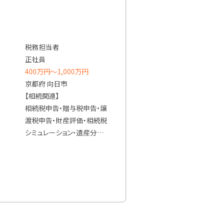
方には、申告書作成までご対
応いただきます。
また、申告書作成のご経験が
ない方も、当法人での業務を
税務担当者
通じてそうした業務まで活
正社員
躍の場を広げていただけま
400万円〜1,000万円
す。
京都府 向日市
【相続関連】
【在宅勤務制度】
相続税申告・贈与税申告・譲
・試用期間終了後、週1日在
渡税申告・財産評価・相続税
宅勤務可能
シミュレーション・遺産分割
・入社から1年後より、週2日
協議書作成支援・資産税顧
を限度に在宅勤務可能（条
問（セカンドオピニオン）・生
件により応相談）
前対策の立案・遺言作成及
び民事信託支援
【業務内容】
雇入れ直後：税務会計補助
【事業承継】
業務全般、庶務業務
株価算定・事業承継対策の