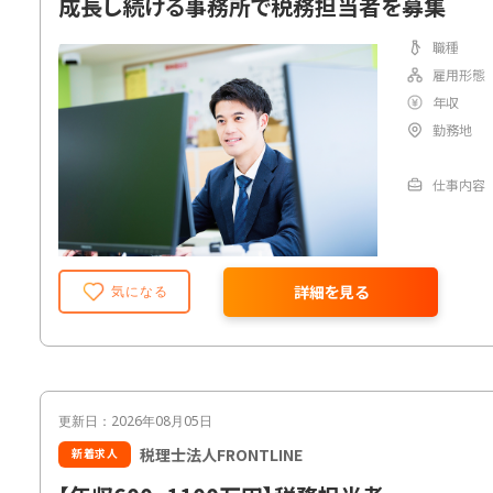
成長し続ける事務所で税務担当者を募集
職種
雇用形態
年収
勤務地
仕事内容
詳細を見る
気になる
更新日：2026年08月05日
税理士法人FRONTLINE
新着求人