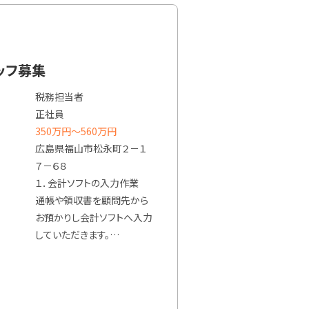
変更の範囲：業務範囲の限
立案及び実行支援・組織再
定はない
編・事業承継顧問（セカンド
オピニオン）・HDカンパニー
【就業場所】
ッフ募集
の活用支援・M&A実行支援・
雇入れ直後：本社
DD（デューデリジェンス）・バ
変更の範囲：勤務場所の限
税務担当者
リュエーション
定はない
正社員
350万円〜560万円
【税務顧問等】
広島県福山市松永町２－１
税務会計顧問・各種申告書
７－６８
作成・税務調査立ち合い・医
１．会計ソフトの入力作業
業支援・法人成り（医療法人
通帳や領収書を顧問先から
成り含む）・経営コンサルティ
お預かりし会計ソフトへ入力
ング・社外CFO業務・経理代
していただきます。
行のDX支援
顧問先が入力した会計デー
タをチェック・修正していた
【その他コンサルティング等】
だきます。
事業計画書作成支援・ミライ
主に使用している会計ソフト
サイクル（MAS監査）・財務コ