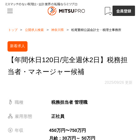
ミスマッチのない税理士・会計業界の転職ならミツプロ
会員登録
トップ
公開求人検索
神奈川県
松尾繁樹公認会計士・税理士事務所
新着求人
【年間休日120日/完全週休2日】税務担
当者・マネージャー候補
2025/09/26 更新
職種
税務担当者 管理職
雇用形態
正社員
年収
450万円〜750万円
月給：30万円～ 50万円