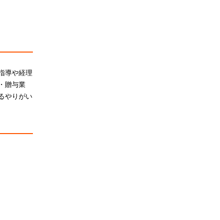
指導や経理
・贈与業
るやりがい