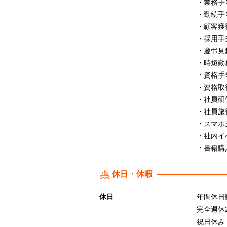
・業務手
・勤続手
・顧客獲
・採用手
・慶弔見
・時短勤
・資格手
・資格取
・社員研
・社員旅
・スマホ
・社内イ
・書籍購
休日・休暇
休日
年間休日
完全週休
祝日休み