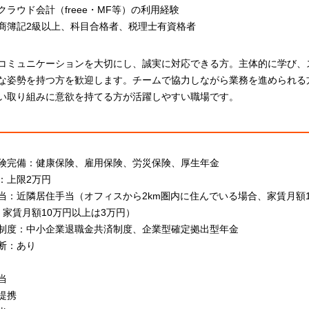
クラウド会計（freee・MF等）の利用経験
商簿記2級以上、科目合格者、税理士有資格者
コミュニケーションを大切にし、誠実に対応できる方。主体的に学び、
な姿勢を持つ方を歓迎します。チームで協力しながら業務を進められる
い取り組みに意欲を持てる方が活躍しやすい職場です。
険完備：健康保険、雇用保険、労災保険、厚生年金
：上限2万円
当：近隣居住手当（オフィスから2km圏内に住んでいる場合、家賃月額1
、家賃月額10万円以上は3万円）
制度：中小企業退職金共済制度、企業型確定拠出型年金
断：あり
当
提携