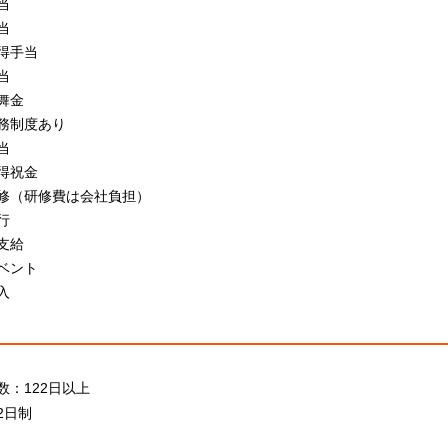
当
当
得手当
当
舞金
務制度あり
当
得祝金
修（研修費は会社負担）
行
支給
ベント
入
数：122日以上
2日制