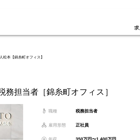
求
人松本【錦糸町オフィス】
円】税務担当者［錦糸町オフィス］
職種
税務担当者
雇用形態
正社員
年収
350万円〜1,400万円