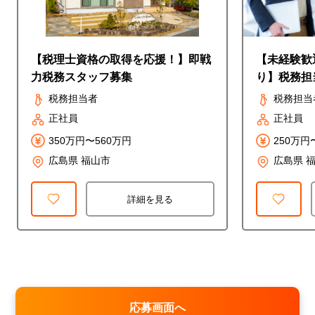
【税理士資格の取得を応援！】即戦
【未経験歓
力税務スタッフ募集
り】税務担
税務担当者
税務担当
正社員
正社員
350万円〜560万円
250万円
広島県 福山市
広島県 
詳細を見る
応募画面へ