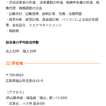
・月次試算表の作成、 決算書類の作成、税務申告書の作成、税
務代理、税務調査の立会
・記帳代行、記帳指導、給料計算、労務、法務問題
・経営分析、経営計画、資金繰計画、パソコンによる自計化指
導、会社設立、リスクマネージメント
・相続税
担当者の平均担当件数
法人22件、個人15件
所在地
〒720-0023
広島県福山市北美台13−5
［アクセス］
JR山陽本線・福塩線「福山」駅 バス10分
「北美台」バス停 徒歩3分