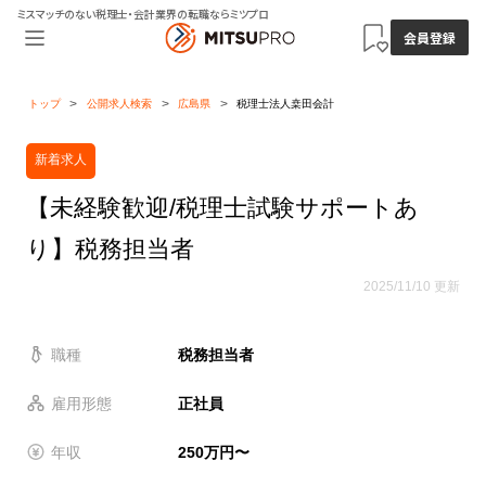
ミスマッチのない税理士・会計業界の転職ならミツプロ
会員登録
トップ
公開求人検索
広島県
税理士法人桒田会計
新着求人
【未経験歓迎/税理士試験サポートあ
り】税務担当者
2025/11/10 更新
職種
税務担当者
雇用形態
正社員
年収
250万円〜