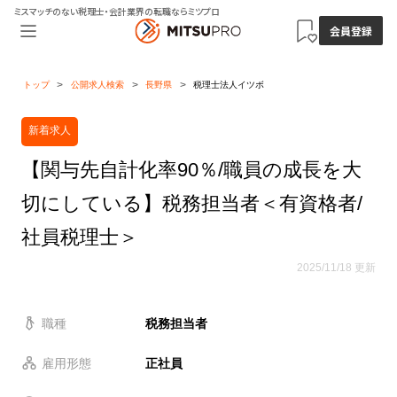
ミスマッチのない税理士・会計業界の転職ならミツプロ
会員登録
トップ
公開求人検索
長野県
税理士法人イツボ
新着求人
【関与先自計化率90％/職員の成長を大
切にしている】税務担当者＜有資格者/
社員税理士＞
2025/11/18 更新
職種
税務担当者
雇用形態
正社員