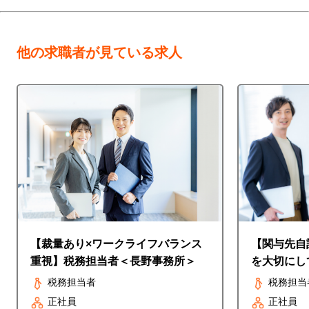
他の求職者が見ている求人
【裁量あり×ワークライフバランス
【関与先自
重視】税務担当者＜長野事務所＞
を大切にし
資格者/社
税務担当者
税務担当
正社員
正社員