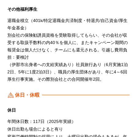
その他福利厚生
退職金積立（401k/特定退職金共済制度・特退共/自己資金/厚生
年金基金）
別会社の保険勧誘員資格を受験取得してもらい、その会社が収
受する取扱手数料の内40％を個人に、またキャンペーン期間の
報奨金は個人だけなく、チームにも還元される。引越し費用負
担：要検討
（伊那市出身者への支給実績あり）社員旅行あり（6月実施1泊
2日、5年に1度2泊3日）、職員の厚生団体があり、年に4～6回
厚生行事実施。その際別会社との合同開催年2回。
休日・休暇
休日
年間休日数：117日（2025年実績）
休日出勤も場合によると有り
変形労働時間制の採用により、土曜日出勤の場合もあるが、年