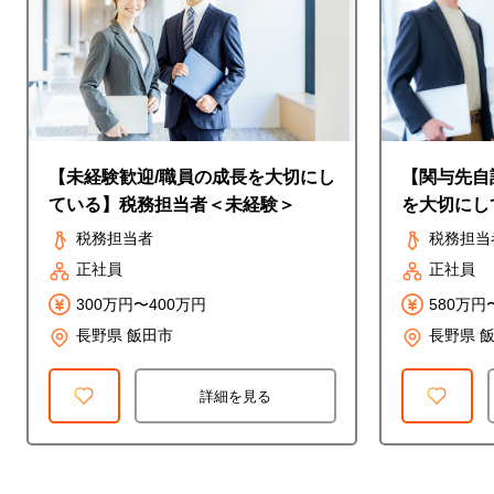
【未経験歓迎/職員の成長を大切にし
【関与先自
ている】税務担当者＜未経験＞
を大切にし
ーダークラ
税務担当者
税務担当
正社員
正社員
300万円〜400万円
580万円
長野県 飯田市
長野県 
詳細を見る