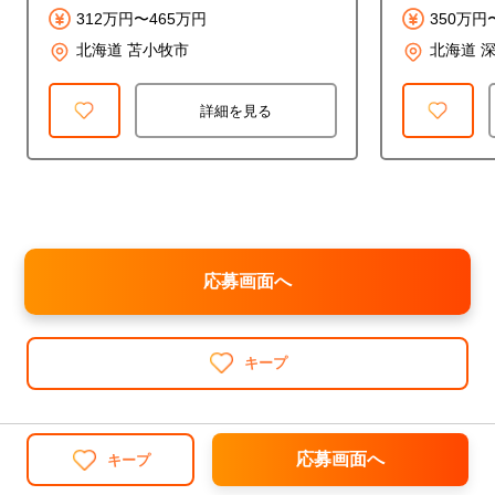
312万円〜465万円
350万円
北海道 苫小牧市
北海道 
詳細を見る
応募画面へ
キープ
応募画面へ
キープ