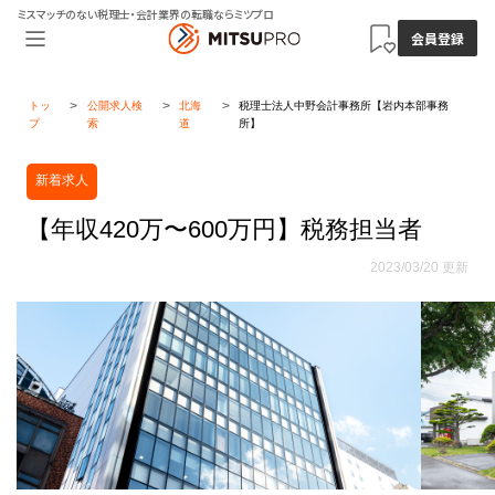
ミスマッチのない税理士・会計業界の転職ならミツプロ
会員登録
トッ
公開求人検
北海
税理士法人中野会計事務所【岩内本部事務
プ
索
道
所】
新着求人
【年収420万〜600万円】税務担当者
2023/03/20 更新