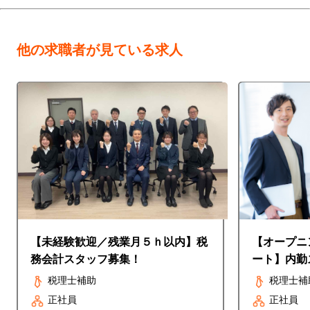
他の求職者が見ている求人
【未経験歓迎／残業月５ｈ以内】税
【オープニ
務会計スタッフ募集！
ート】内勤
税理士補助
税理士補
正社員
正社員