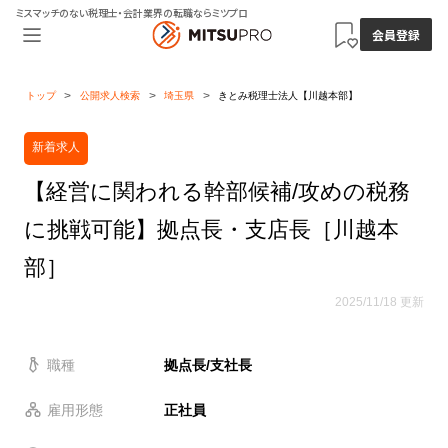
ミスマッチのない税理士・会計業界の転職ならミツプロ
会員登録
トップ
公開求人検索
埼玉県
きとみ税理士法人【川越本部】
新着求人
【経営に関われる幹部候補/攻めの税務
に挑戦可能】拠点長・支店長［川越本
部］
2025/11/18 更新
職種
拠点長/支社長
雇用形態
正社員