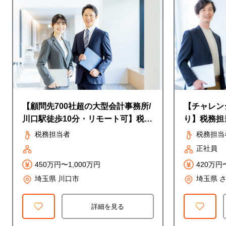
【顧問先700社超の大型会計事務所/
【チャレン
川口駅徒歩10分・リモート可】税務
り】税務担
担当者
税務担当者
税務担当
正社員
450万円〜1,000万円
420万円
埼玉県 川口市
埼玉県 
詳細を見る