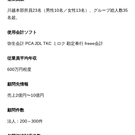
川越本部所員23名（男性10名／女性13名）、グループ総人数35
名超。
使用会計ソフト
弥生会計 PCA JDL TKC ミロク 勘定奉行 freee会計
従業員平均年収
600万円程度
顧問先情報
売上2億円〜10億円
顧問件数
法人：200～300件