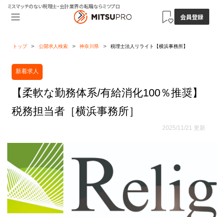
ミスマッチのない税理士・会計業界の転職ならミツプロ
会員登録
トップ
公開求人検索
神奈川県
税理士法人リライト【横浜事務所】
新着求人
【柔軟な勤務体系/有給消化100％推奨】
税務担当者［横浜事務所］
2025/11/21 更新