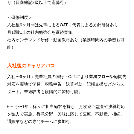
り（日商簿記2級以上で応募可）
＜研修制度＞
入社後6ヶ月間は先輩によるOJT＋代表による方針研修あり
月1回以上の社内勉強会を継続実施
社内オンデマンド研修・動画教材あり（業務時間内の学習も可
能）
入社後のキャリアパス
入社〜6ヶ月：先輩社員の同行・OJTにより業務フローや顧問先
対応を実地で学習。税務申告・決算補助・記帳支援などからス
タート。未経験者も段階的に習得可能。
6ヶ月〜1年：徐々に担当顧客を持ち、月次巡回監査や決算対応
を独力で実施。得意分野・興味に応じて医療、不動産、相続、
通販業などの専門チームに参加可。