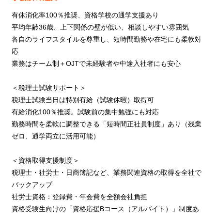
有休消化率100％推奨、資格学校の通学支援あり
平均年齢36歳、上下関係の壁が低い、相談しやすい雰囲気
各自のライフスタイルを尊重し、短時間勤務や在宅にも柔軟対
応
業務はチーム制＋OJTで未経験者や中途入社者にも安心
＜税理士試験サポート＞
税理士試験当日は特別有給（試験休暇）取得可
有給消化100％推奨。試験前の集中勉強にも対応
勤務時間を柔軟に調整できる「短時間正社員制度」あり（残業
ゼロ、通学両立に活用可能）
＜資格取得支援制度＞
税理士・社労士・日商簿記など、業務関連資格の取得を全社で
バックアップ
社労士資格：登録費・年会費を全額会社負担
資格受験生向けの「資格応援Bコース（アルバイト）」制度あ