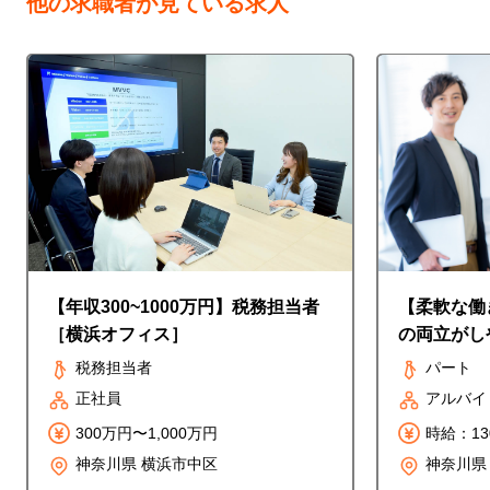
他の求職者が見ている求人
【年収300~1000万円】税務担当者
【柔軟な働
［横浜オフィス］
の両立がし
ート＜内勤
税務担当者
パート
正社員
アルバイ
300万円〜1,000万円
時給：1
相談可能
神奈川県 横浜市中区
神奈川県