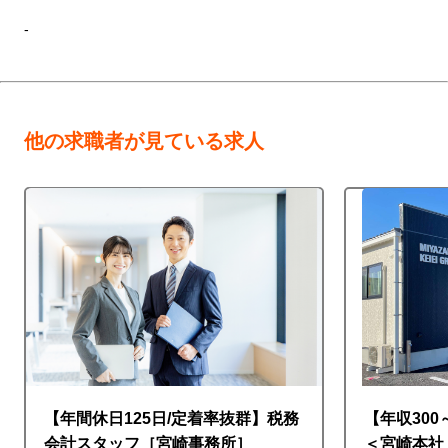
-
他の求職者が見ている求人
【年間休日125日/定着率抜群】税務
【年収300
会計スタッフ［宮崎事務所］
＜宮崎本社