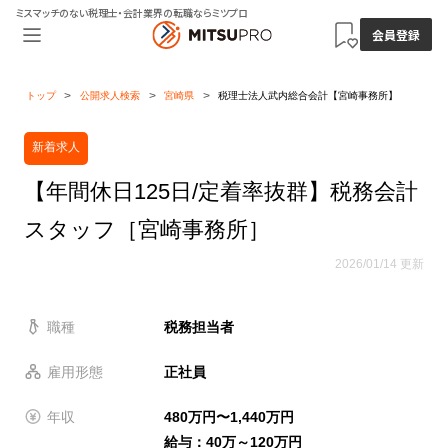
ミスマッチのない税理士・会計業界の転職ならミツプロ
会員登録
トップ
公開求人検索
宮崎県
税理士法人武内総合会計【宮崎事務所】
新着求人
【年間休日125日/定着率抜群】税務会計
スタッフ［宮崎事務所］
2026/01/14 更新
職種
税務担当者
雇用形態
正社員
年収
480万円〜1,440万円
給与：40万～120万円