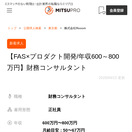
ミスマッチのない税理士・会計業界の転職ならミツプロ
会員登録
トップ
公開求人検索
東京都
株式会社Rooom
新着求人
【FAS×プロダクト開発/年収600～800
万円】財務コンサルタント
2026/04/15 更新
職種
財務コンサルタント
雇用形態
正社員
年収
600万円〜800万円
月給目安：50〜67万円