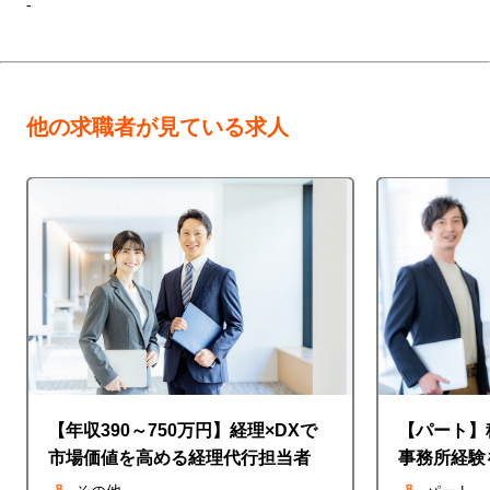
-
他の求職者が見ている求人
【年収390～750万円】経理×DXで
【パート】
市場価値を高める経理代行担当者
事務所経験
◎時給1,5