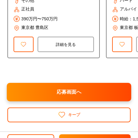
その他
パート
正社員
アルバイ
390万円〜750万円
時給：1,
東京都 豊島区
東京都 
詳細を見る
応募画面へ
キープ