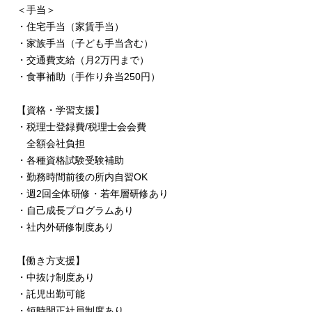
＜⼿当＞
・住宅⼿当（家賃⼿当）
・家族⼿当（⼦ども⼿当含む）
・交通費⽀給（⽉2万円まで）
・⾷事補助（⼿作り弁当250円）
【資格・学習⽀援】
・税理⼠登録費/税理⼠会会費
全額会社負担
・各種資格試験受験補助
・勤務時間前後の所内⾃習OK
・週2回全体研修・若年層研修あり
・⾃⼰成⻑プログラムあり
・社内外研修制度あり
【働き⽅⽀援】
・中抜け制度あり
・託児出勤可能
・短時間正社員制度あり