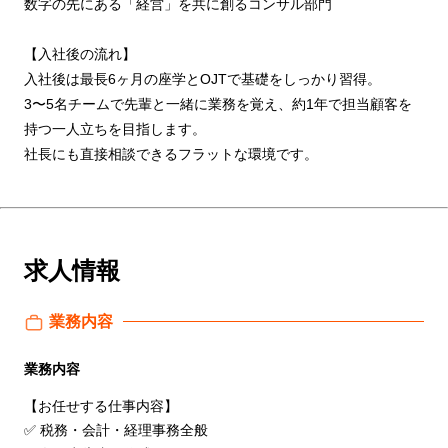
数字の先にある「経営」を共に創るコンサル部⾨
【⼊社後の流れ】
⼊社後は最⻑6ヶ⽉の座学とOJTで基礎をしっかり習得。
3〜5名チームで先輩と⼀緒に業務を覚え、約1年で担当顧客を
持つ⼀⼈⽴ちを⽬指します。
社⻑にも直接相談できるフラットな環境です。
求人情報
業務内容
業務内容
【お任せする仕事内容】
✅ 税務・会計・経理事務全般