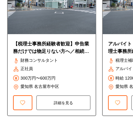
【税理士事務所経験者歓迎】申告業
アルバイト
務だけでは物足りない方へ／相続・
理士事務所
M&Aにも挑戦できる財務/会計/税務
OK・週4日
財務コンサルタント
税理士補
コンサルタント
正社員
アルバイ
300万円〜600万円
時給 120
愛知県 名古屋市中区
愛知県 
詳細を見る