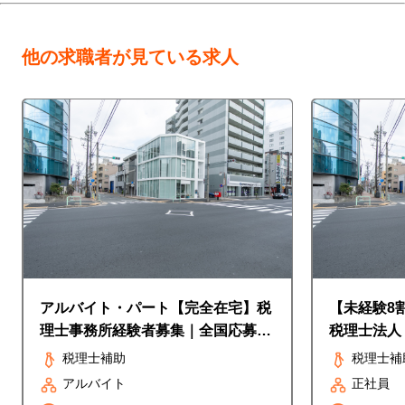
他の求職者が見ている求人
アルバイト・パート【完全在宅】税
【未経験8
理士事務所経験者募集｜全国応募
税理士法人
OK・週4日～・1日4時間～
補助スタッ
税理士補助
税理士補
アルバイト
正社員