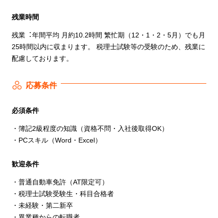
残業時間
残業︓年間平均 ⽉約10.2時間 繁忙期（12・1・2・5⽉）でも⽉
25時間以内に収まります。 税理⼠試験等の受験のため、残業に
配慮しております。
応募条件
必須条件
・簿記2級程度の知識（資格不問・⼊社後取得OK）
・PCスキル（Word・Excel）
歓迎条件
・普通⾃動⾞免許（AT限定可）
・税理⼠試験受験⽣・科⽬合格者
・未経験・第⼆新卒
・異業種からの転職者