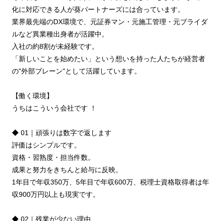
化に対応できる⼈が葵パートナーズには合っています。
業界最先端のDX環境で、元証券マン・元施⼯管理・元ブライダ
ルなど異業種出⾝者が活躍中。
⼊社の約8割が未経験です。
「新しいことを始めたい」という想いを持った⼈たちが経営者
の"外部ブレーン"として活躍しています。
【働く環境】
うちはこういう会社です ！
◆ 01｜頑張りは数字で返します
評価はシンプルです。
資格・習熟度・担当件数。
成果と努⼒をきちんと給与に反映。
1年⽬で年収350万、5年⽬で年収600万、税理⼠資格取得者は年
収900万円以上も現実です。
◆ 02｜残業が少ない理由