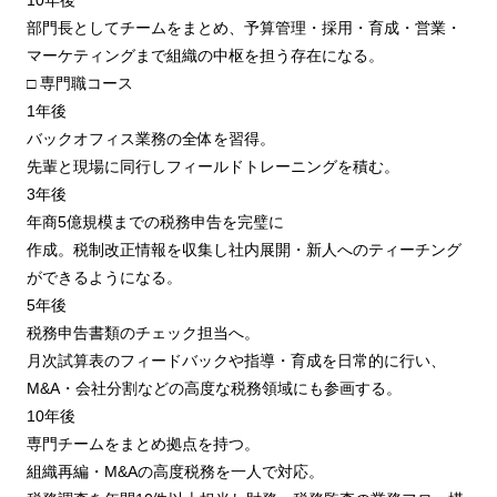
部⾨⻑としてチームをまとめ、予算管理・採⽤・育成・営業・
マーケティングまで組織の中枢を担う存在になる。
□ 専⾨職コース
1年後
バックオフィス業務の全体を習得。
先輩と現場に同⾏しフィールドトレーニングを積む。
3年後
年商5億規模までの税務申告を完璧に
作成。税制改正情報を収集し社内展開・新⼈へのティーチング
ができるようになる。
5年後
税務申告書類のチェック担当へ。
⽉次試算表のフィードバックや指導・育成を⽇常的に⾏い、
M&A・会社分割などの⾼度な税務領域にも参画する。
10年後
専⾨チームをまとめ拠点を持つ。
組織再編・M&Aの⾼度税務を⼀⼈で対応。