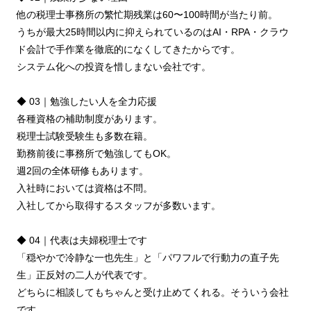
他の税理⼠事務所の繁忙期残業は60〜100時間が当たり前。
うちが最⼤25時間以内に抑えられているのはAI・RPA・クラウ
ド会計で⼿作業を徹底的になくしてきたからです。
システム化への投資を惜しまない会社です。
◆ 03｜勉強したい⼈を全⼒応援
各種資格の補助制度があります。
税理⼠試験受験⽣も多数在籍。
勤務前後に事務所で勉強してもOK。
週2回の全体研修もあります。
⼊社時においては資格は不問。
⼊社してから取得するスタッフが多数います。
◆ 04｜代表は夫婦税理⼠です
「穏やかで冷静な⼀也先⽣」と「パワフルで⾏動⼒の直⼦先
⽣」正反対の⼆⼈が代表です。
どちらに相談してもちゃんと受け⽌めてくれる。そういう会社
です。