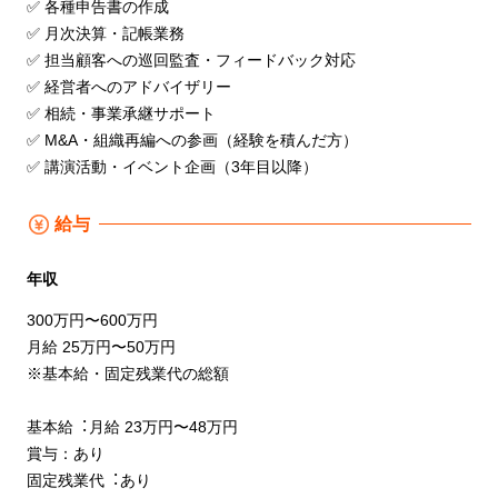
✅ 各種申告書の作成
✅ ⽉次決算・記帳業務
✅ 担当顧客への巡回監査・フィードバック対応
✅ 経営者へのアドバイザリー
✅ 相続・事業承継サポート
✅ M&A・組織再編への参画（経験を積んだ⽅）
✅ 講演活動・イベント企画（3年⽬以降）
給与
年収
300万円〜600万円
⽉給 25万円〜50万円
※基本給・固定残業代の総額
基本給︓⽉給 23万円〜48万円
賞与：あり
固定残業代︓あり