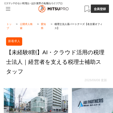
ミスマッチのない税理士・会計業界の転職ならミツプロ
会員登録
トッ
公開求人検
愛知
税理士法人葵パートナーズ【名古屋オフィ
プ
索
県
ス】
新着求人
【未経験8割】AI・クラウド活用の税理
士法人｜経営者を支える税理士補助ス
タッフ
2026/06/08 更新