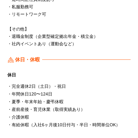
・私服勤務可
・リモートワーク可
【その他】
・退職⾦制度（企業型確定拠出年⾦・積⽴⾦）
・社内イベントあり（運動会など）
休日・休暇
休日
・完全週休2⽇（⼟⽇）・祝⽇
・年間休⽇120〜124⽇
・夏季・年末年始・慶弔休暇
・産前産後・育児休業（取得実績あり）
・介護休暇
・有給休暇（⼊社6ヶ⽉後10⽇付与・半⽇・時間単位OK）