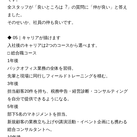
全スタッフが「良いところは︖」の質問に「仲が良い」と答え
ました。
そのせいか、社員の仲も良いです。
◆ 05｜キャリアが描けます
⼊社後のキャリアは2つのコースから選べます。
□ 総合職コース
1年後
バックオフィス業務の全体を習得。
先輩と現場に同⾏しフィールドトレーニングを積む。
3年後
担当顧客20件を持ち、税務申告・経営診断・コンサルティング
を⾃分で提供できるようになる。
5年後
部下5名のマネジメントを担当。
新規顧客の業務⽴ち上げや講演活動・イベント企画にも携わる
総合コンサルタントへ。
10年後