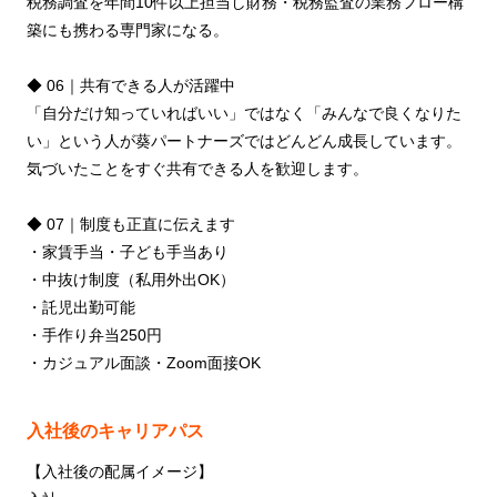
税務調査を年間10件以上担当し財務・税務監査の業務フロー構
築にも携わる専⾨家になる。
◆ 06｜共有できる⼈が活躍中
「⾃分だけ知っていればいい」ではなく「みんなで良くなりた
い」という⼈が葵パートナーズではどんどん成⻑しています。
気づいたことをすぐ共有できる⼈を歓迎します。
◆ 07｜制度も正直に伝えます
・家賃⼿当・⼦ども⼿当あり
・中抜け制度（私⽤外出OK）
・託児出勤可能
・⼿作り弁当250円
・カジュアル⾯談・Zoom⾯接OK
入社後のキャリアパス
【⼊社後の配属イメージ】