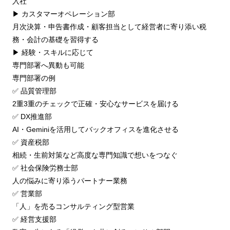
⼊社
▶ カスタマーオペレーション部
⽉次決算・申告書作成・顧客担当として経営者に寄り添い税
務・会計の基礎を習得する
▶ 経験・スキルに応じて
専⾨部署へ異動も可能
専⾨部署の例
✅ 品質管理部
2重3重のチェックで正確・安⼼なサービスを届ける
✅ DX推進部
AI・Geminiを活⽤してバックオフィスを進化させる
✅ 資産税部
相続・⽣前対策など⾼度な専⾨知識で想いをつなぐ
✅ 社会保険労務⼠部
⼈の悩みに寄り添うパートナー業務
✅ 営業部
「⼈」を売るコンサルティング型営業
✅ 経営⽀援部