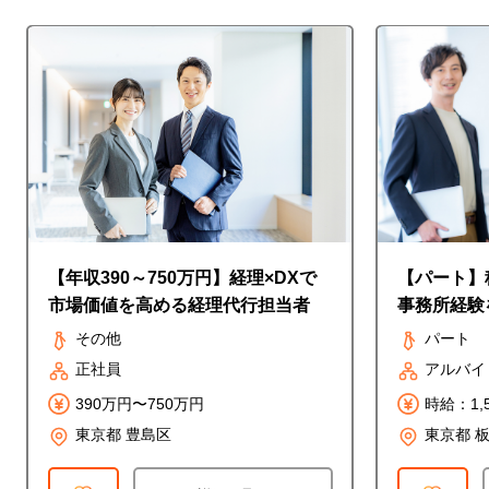
【年収390～750万円】経理×DXで
【パート】
市場価値を高める経理代行担当者
事務所経験
◎時給1,5
その他
パート
正社員
アルバイ
390万円〜750万円
時給：1,
東京都 豊島区
東京都 