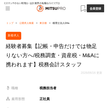
ミスマッチのない税理士・会計業界の転職ならミツプロ
会員登録
トップ
公開求人検索
東京都
税理士法人GNs
新着求人
経験者募集【記帳・申告だけでは物足
りない方へ/税務調査・資産税・M&Aに
携われます】税務会計スタッフ
2026/06/16 更新
職種
税務担当者
雇用形態
正社員