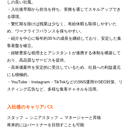
しの良い社風。
・入社後早期から担当を持ち、実務を通じてスキルアップでき
る環境。
・繁忙期を除けば残業は少なく、有給休暇も取得しやすいた
め、ワークライフバランスを保ちやすい。
・紹介を中心に毎年約30％の成長を継続しており、安定した集
客基盤を確立。
・経験豊富な税理士とアシスタントが連携する体制を構築して
おり、高品質なサービスを提供。
・高単価案件を安定的に受注しているため、社員への利益還元
にも積極的。
・YouTube・Instagram・TikTokなどのSNS運用やSEO対策、リ
スティング広告など、多様な集客チャネルを活用。
入社後のキャリアパス
スタッフ → シニアスタッフ → マネージャーと昇格
将来的にはパートナーを目指すことも可能