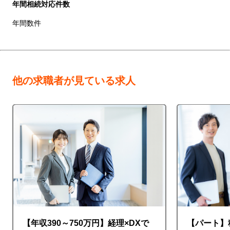
年間相続対応件数
年間数件
他の求職者が見ている求人
【年収390～750万円】経理×DXで
【パート】