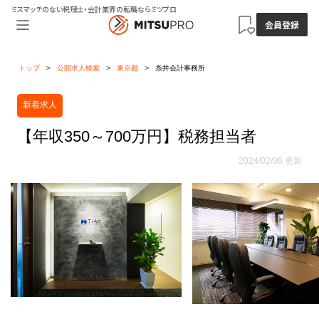
ミスマッチのない税理士・会計業界の転職ならミツプロ
会員登録
トップ
公開求人検索
東京都
糸井会計事務所
新着求人
【年収350～700万円】税務担当者
2024/02/06 更新