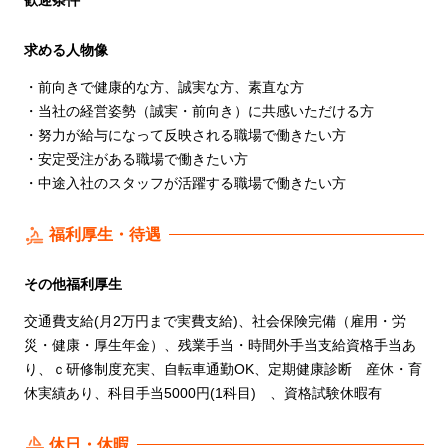
求める人物像
・前向きで健康的な⽅、誠実な⽅、素直な⽅
・当社の経営姿勢（誠実・前向き）に共感いただける⽅
・努⼒が給与になって反映される職場で働きたい⽅
・安定受注がある職場で働きたい⽅
・中途⼊社のスタッフが活躍する職場で働きたい⽅
福利厚生・待遇
その他福利厚生
交通費⽀給(⽉2万円まで実費⽀給)、社会保険完備（雇⽤・労
災・健康・厚⽣年⾦）、残業⼿当・時間外⼿当⽀給資格⼿当あ
り、ｃ研修制度充実、⾃転⾞通勤OK、定期健康診断 産休・育
休実績あり、科目手当5000円(1科目) 、資格試験休暇有
休日・休暇