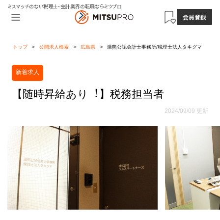
ミスマッチのない税理士・会計業界の転職ならミツプロ
会員登録
トップ
公開求人検索
広島県
瀧熊公認会計士事務所/税理士法人タキグマ
新着求人
【随時昇給あり︕】税務担当者
2024/09/09 更新