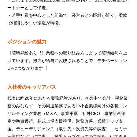
ートナーとして伴走。
・若手社員を中心とした組織で、経営者との距離が近く、柔軟
で相談しやすい環境が特徴。
ポジションの魅力
《随時昇給あり︕》業務への取り組み⽅によって随時給与を上
げています。努⼒が給与に反映されることで、モチベーション
UPにつながります︕
入社後のキャリアパス
代表は約20年にわたる実務経験があり、その中で会計・税務業
務のみならず、その周辺業務である中⼩企業様向けの各種コン
サルティング業務（M＆A、事業承継、社外CFO、事業計画策
定や融資獲得、株式上場⽀援準備、財務改善、業績アップ⽀
援、デューデリジェンス（取引先・投資先等の調査）、セミナ
ー講師など）に従事し、業界トップクラスの実績を上げてきま