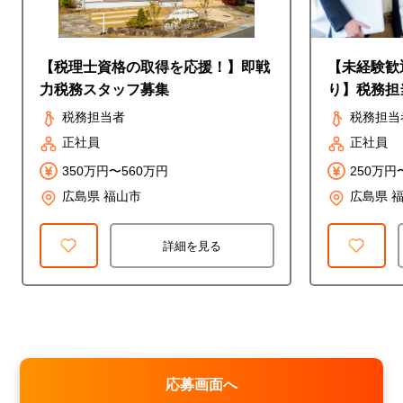
【税理士資格の取得を応援！】即戦
【未経験歓
力税務スタッフ募集
り】税務担
税務担当者
税務担当
正社員
正社員
350万円〜560万円
250万円
広島県 福山市
広島県 
詳細を見る
応募画面へ