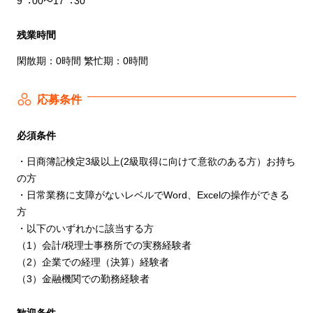
9︓00～17︓30
残業時間
閑散期：0時間 繁忙期：0時間
応募条件
必須条件
・⽇商簿記検定3級以上(2級取得に向けて意欲のある⽅）お持ち
の⽅
・⽇常業務に⽀障がないレベルでWord、Excelの操作ができる
⽅
・以下のいずれかに該当する方
（1）会計/税理⼠事務所での実務経験者
（2）企業での経理（決算）経験者
（3）⾦融機関での勤務経験者
歓迎条件