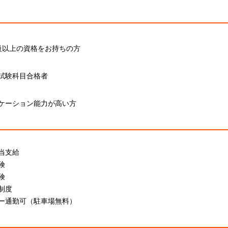
級以上の資格をお持ちの方
試験科目合格者
ケーション能力が高い方
当支給
険
険
制度
ー通勤可（駐車場無料）