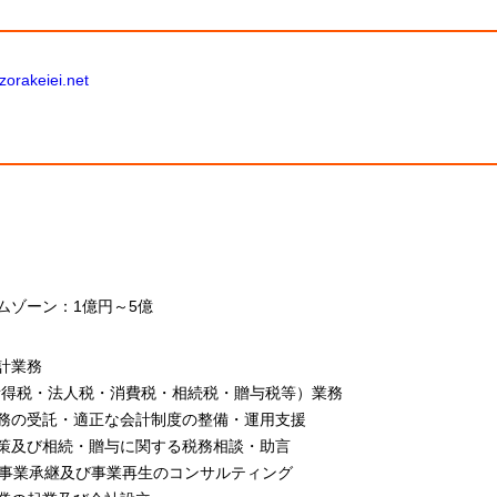
ozorakeiei.net
ムゾーン：1億円～5億
計業務
所得税・法人税・消費税・相続税・贈与税等）業務
務の受託・適正な会計制度の整備・運用支援
策及び相続・贈与に関する税務相談・助言
・事業承継及び事業再生のコンサルティング