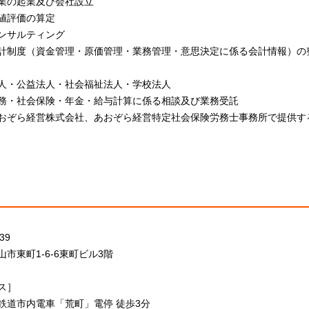
業の起業及び会社設立
値評価の算定
ンサルティング
計制度（資金管理・原価管理・業務管理・意思決定に係る会計情報）の
人・公益法人・社会福祉法人・学校法人
務・社会保険・年金・給与計算に係る相談及び業務受託
おぞら経営株式会社、あおぞら経営特定社会保険労務士事務所で提供す
39
市東町1-6-6東町ビル3階
ス］
鉄道市内電車「荒町」電停 徒歩3分