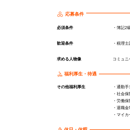
応募条件
必須条件
・簿記2
歓迎条件
・税理士
求める人物像
コミュニ
福利厚生・待遇
その他福利厚生
・通勤手
・社会保
・労働保
・退職金
・マイカ
休日・休暇