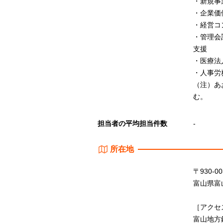
・新規事
・企業価
・経営コ
・管理会
支援
・医療法
・人事労
（注）あ
む。
担当者の平均担当件数
-
所在地
〒930-00
富山県富山
［アクセ
富山地方