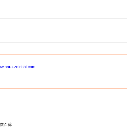
ww.nara-zeirishi.com
～数百億