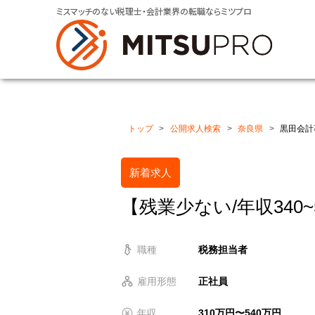
ミスマッチのない税理士・会計業界の転職ならミツプロ
トップ
公開求人検索
奈良県
黒田会計
新着求人
【残業少ない/年収340
職種
税務担当者
雇用形態
正社員
年収
310万円〜540万円