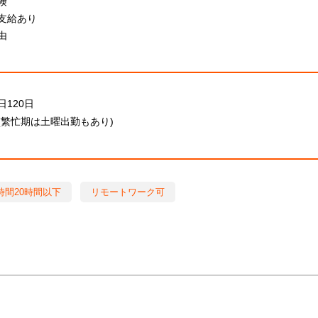
険
支給あり
由
120日
(繁忙期は土曜出勤もあり)
時間20時間以下
リモートワーク可