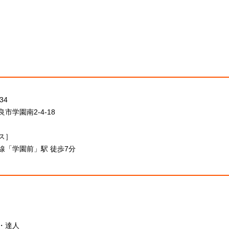
34
市学園南2-4-18
ス］
線「学園前」駅 徒歩7分
・達人