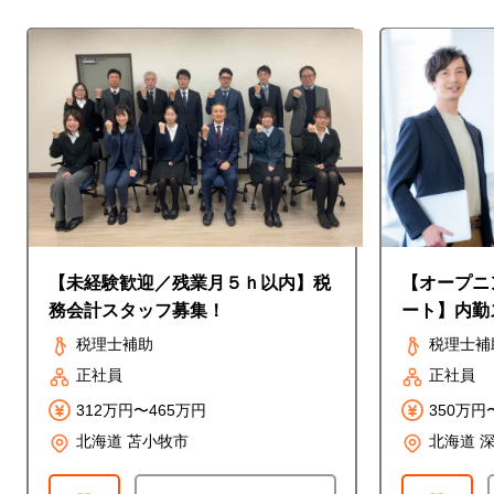
【未経験歓迎／残業月５ｈ以内】税
【オープニ
務会計スタッフ募集！
ート】内勤
税理士補助
税理士補
正社員
正社員
312万円〜465万円
350万円
北海道 苫小牧市
北海道 