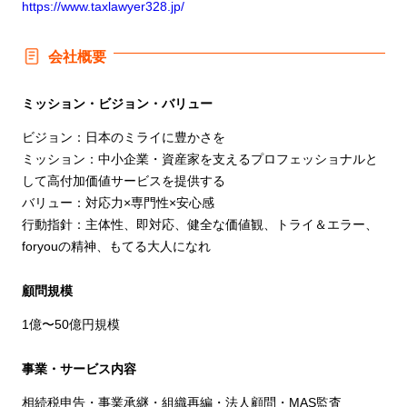
https://www.taxlawyer328.jp/
会社概要
ミッション・ビジョン・バリュー
ビジョン：日本のミライに豊かさを
ミッション：中小企業・資産家を支えるプロフェッショナルと
して高付加価値サービスを提供する
バリュー：対応力×専門性×安心感
行動指針：主体性、即対応、健全な価値観、トライ＆エラー、
foryouの精神、もてる大人になれ
顧問規模
1億〜50億円規模
事業・サービス内容
相続税申告・事業承継・組織再編・法人顧問・MAS監査