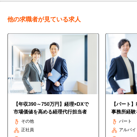
他の求職者が見ている求人
【年収390～750万円】経理×DXで
【パート】
市場価値を高める経理代行担当者
事務所経験
◎時給1,5
その他
パート
正社員
アルバイ