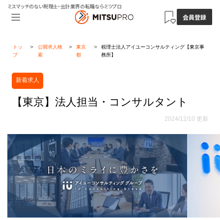
ミスマッチのない税理士・会計業界の転職ならミツプロ
会員登録
トッ
公開求人検
東京
税理士法人アイユーコンサルティング【東京事
プ
索
都
務所】
新着求人
【東京】法人担当・コンサルタント
2024/12/10 更新