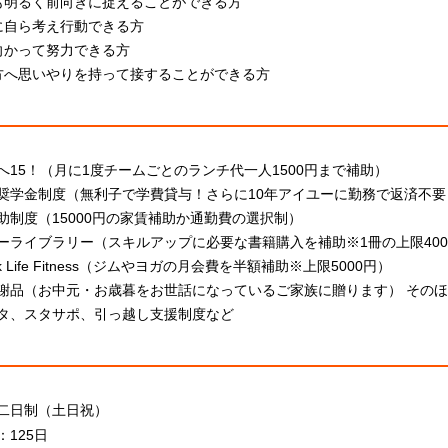
も明るく前向きに捉えることができる方
に自ら考え行動できる方
向かって努力できる方
方へ思いやりを持って接することができる方
へ15！（月に1度チームごとのランチ代一人1500円まで補助）
奨学金制度（無利子で学費貸与！さらに10年アイユーに勤務で返済不要
助制度（15000円の家賃補助か通勤費の選択制）
ーライブラリー（スキルアップに必要な書籍購入を補助※1冊の上限400
rk Life Fitness（ジムやヨガの月会費を半額補助※上限5000円）
謝品（お中元・お歳暮をお世話になっているご家族に贈ります） その
タ、スタサポ、引っ越し支援制度など
二日制（土日祝）
125日