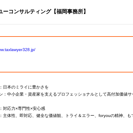
ユーコンサルティング【福岡事務所】
ww.taxlawyer328.jp/
：日本のミライに豊かさを
ン：中小企業・資産家を支えるプロフェッショナルとして高付加価値サ
：対応力×専門性×安心感
：主体性、即対応、健全な価値観、トライ＆エラー、foryouの精神、も