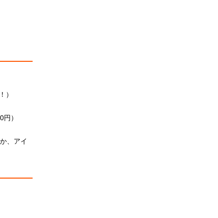
！）
0円）
ほか、アイ