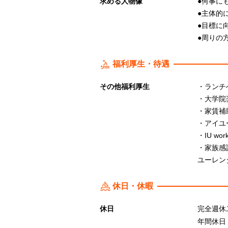
求める人物像
●何事に
●主体的
●目標に
●周りの
福利厚生・待遇
その他福利厚生
・ランチ
・大学院
・家賃補
・アイユ
・IU wo
・家族感
ユーレン
休日・休暇
休日
完全週休
年間休日：