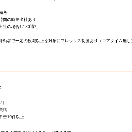
備考
時間の時差出社あり
0出社の場合17:30退社
外勤者で一定の役職以上を対象にフレックス制度あり（コアタイム無し
級
科目
資格
申告10件以上