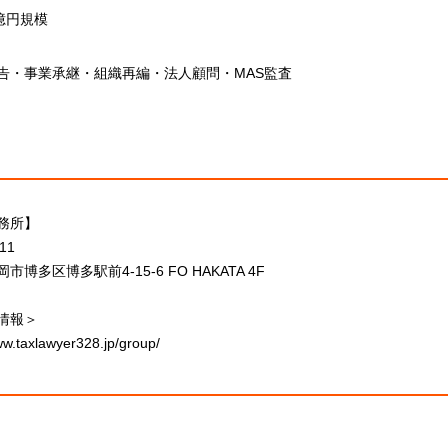
億円規模
告・事業承継・組織再編・法人顧問・MAS監査
務所】
11
市博多区博多駅前4-15-6 FO HAKATA 4F
情報＞
ww.taxlawyer328.jp/group/