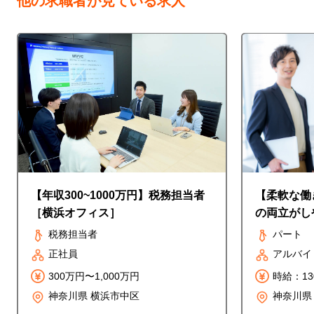
他の求職者が見ている求人
【年収300~1000万円】税務担当者
【柔軟な働
［横浜オフィス］
の両立がし
ート＜内勤
税務担当者
パート
正社員
アルバイ
300万円〜1,000万円
時給：1
相談可能
神奈川県 横浜市中区
神奈川県