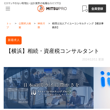
ミスマッチのない税理士・会計業界の転職ならミツプロ
会員登録
トッ
公開求人検
神奈川
税理士法人アイユーコンサルティング【横浜事
プ
索
県
務所】
新着求人
【横浜】相続・資産税コンサルタント
2024/12/11 更新