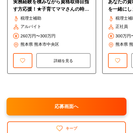
実務経験を積みながら資格取得目指
あなたの資
す方応援！★子育てママさんの時間
を一緒にし
の融通にも対応します★
10人の事
税理士補助
税理士補
アルバイト
正社員
260万円〜300万円
300万円
熊本県 熊本市中央区
熊本県 
詳細を見る
応募画面へ
キープ