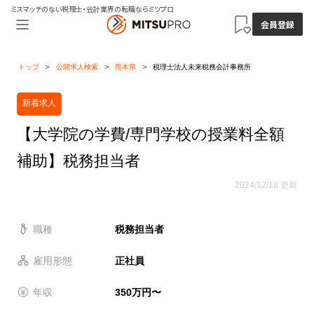
ミスマッチのない税理士・会計業界の転職ならミツプロ
会員登録
トップ
公開求人検索
熊本県
税理士法人未来税務会計事務所
新着求人
【大学院の学費/専門学校の授業料全額
補助】税務担当者
2024/12/18 更新
職種
税務担当者
雇用形態
正社員
年収
350万円〜