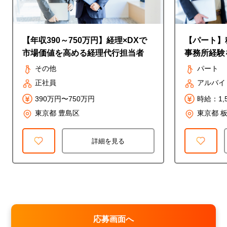
【年収390～750万円】経理×DXで
【パート】
市場価値を高める経理代行担当者
事務所経験
◎時給1,5
その他
パート
正社員
アルバイ
390万円〜750万円
時給：1,
東京都 豊島区
東京都 
詳細を見る
応募画面へ