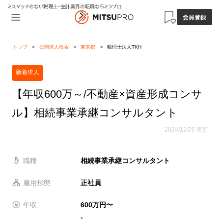
ミスマッチのない税理士・会計業界の転職ならミツプロ
会員登録
トップ
公開求人検索
東京都
税理士法人TKH
新着求人
【年収600万～/不動産×資産形成コンサ
ル】相続事業承継コンサルタント
2024/12/26 更新
職種
相続事業承継コンサルタント
雇用形態
正社員
年収
600万円〜
-