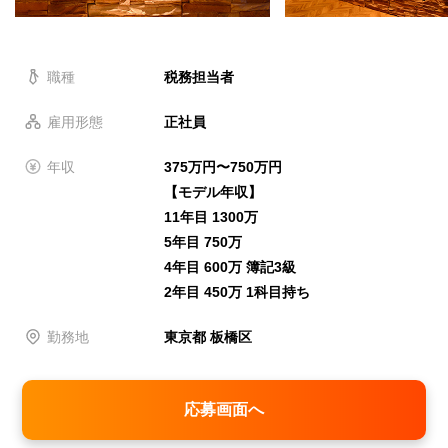
職種
税務担当者
雇用形態
正社員
年収
375万円〜750万円
【モデル年収】
11年目 1300万
5年目 750万
4年目 600万 簿記3級
2年目 450万 1科目持ち
勤務地
東京都 板橋区
応募画面へ