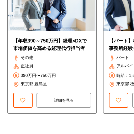
【年収390～750万円】経理×DXで
【パート】
市場価値を高める経理代行担当者
事務所経験
◎時給1,5
その他
パート
正社員
アルバイ
390万円〜750万円
時給：1,
東京都 豊島区
東京都 
詳細を見る