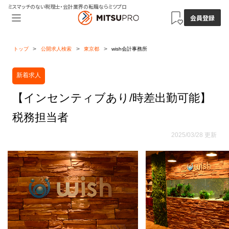
ミスマッチのない税理士・会計業界の転職ならミツプロ
会員登録
トップ
公開求人検索
東京都
wish会計事務所
新着求人
【インセンティブあり/時差出勤可能】
税務担当者
2025/03/28 更新