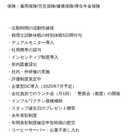
保険：雇用保険/労災保険/健康保険/厚生年金保険
・出勤時間の流動性確保
・税理士試験休暇の特別休暇5日間付与
・デュアルモニター導入
・社用携帯の貸与
・インセンティブ制度導入
・所内図書貸出
・社内・外研修の実施
・評価制度策定中
・企業型DC導入（2025年7月予定）
・会社負担でのランチ会（月1回）・懇親会（都度）の開催
・インフルワクチン接種補助
・スタッフ誕生日のプレゼント贈答
・永年表彰制度
・年間表彰制度確定申告時期の慰労
・コーヒーサーバー・お菓子差し入れ