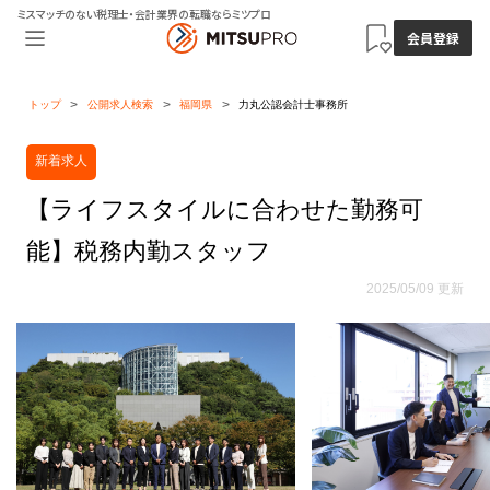
ミスマッチのない税理士・会計業界の転職ならミツプロ
会員登録
トップ
公開求人検索
福岡県
力丸公認会計士事務所
新着求人
【ライフスタイルに合わせた勤務可
能】税務内勤スタッフ
2025/05/09 更新