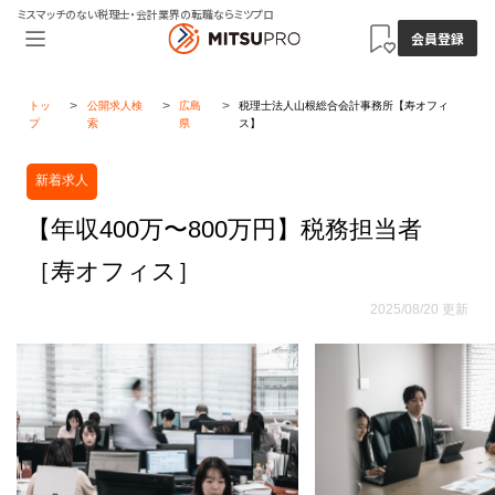
ミスマッチのない税理士・会計業界の転職ならミツプロ
会員登録
トッ
公開求人検
広島
税理士法人山根総合会計事務所【寿オフィ
プ
索
県
ス】
新着求人
【年収400万〜800万円】税務担当者
［寿オフィス］
2025/08/20 更新