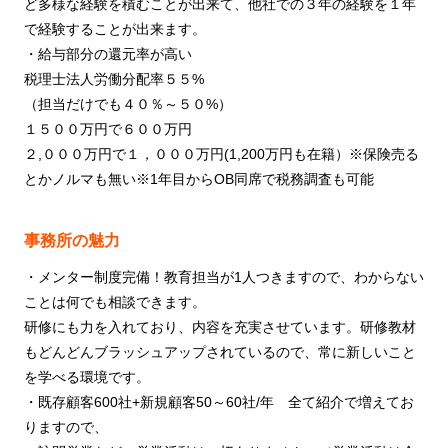
ど多様な経験を積むことが出来て、他社での３年の経験を１年
で経験することが出来ます。
・給与部分の還元率が高い
税理士法人労働分配率５５%
（担当だけでも４０％～５０%）
１５００万円で６００万円
２,０００万円で１，０００万円(1,200万円も在籍）※保険売る
とかノルマも無い※1年目からOB同席で税務調査も可能
事務所の魅力
・メンター制度完備！教育担当が1人つきますので、わからない
ことは何でも相談できます。
研修にも力を入れており、内容を充実させています。研修教材
もどんどんブラッシュアップされているので、常に新しいこと
を学べる環境です。
・既存顧客600社+新規顧客50～60社/年 全て紹介で増えてお
りますので、