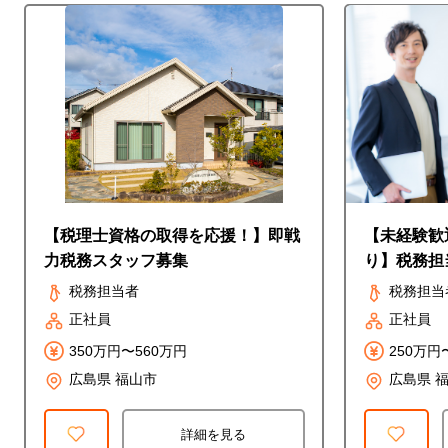
【税理士資格の取得を応援！】即戦
【未経験歓
力税務スタッフ募集
り】税務担
税務担当者
税務担当
正社員
正社員
350万円〜560万円
250万円
広島県 福山市
広島県 
詳細を見る