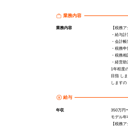
業務内容
業務内容
【税務ア
・給与計
・会計帳
・税務申
・税務相
・経営助
1年程度
目指 し
しますの
給与
年収
350万円
モデル年
【税務ア