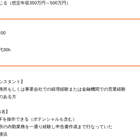
じる（想定年収350万円～500万円）
:00
30h
シスタント】
務所もしくは事業会社での経理経験または金融機関での営業経験
のある方
1名】
e、MFを操作できる（ポテンシャルも含む）
所の内勤業務を一通り経験し申告書作成まで行なっていた
横浜