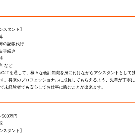
シスタント】
算
簿の記帳代行
告手続き
談
言 など
のOJTを通して、様々な会計知識を身に付けながらアシスタントとして
ます。将来のプロフェッショナルに成⻑してもらえるよう、先輩が丁寧
 で未経験者でも安心してお仕事に臨むことが出来ます。
〜500万円
収
シスタント】