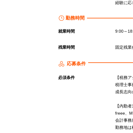
経験に応
勤務時間
就業時間
9:00～18
残業時間
固定残業代
応募条件
必須条件
【税務ア
税理士事
成長志向
【内勤者
free
会計事務
勤務地は