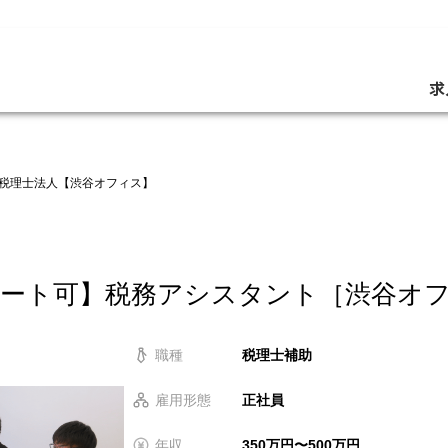
求
税理士法人【渋谷オフィス】
モート可】税務アシスタント［渋谷オ
職種
税理士補助
雇用形態
正社員
年収
350万円〜500万円