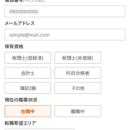
ハイフンなし
メールアドレス
保有資格
税理士(登録済)
税理士(未登録)
会計士
科目合格者
簿記2級
その他
現在の職業状況
在職中
離職中
転職希望エリア