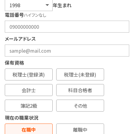
年生まれ
電話番号
ハイフンなし
メールアドレス
保有資格
税理士(登録済)
税理士(未登録)
会計士
科目合格者
簿記2級
その他
現在の職業状況
在職中
離職中