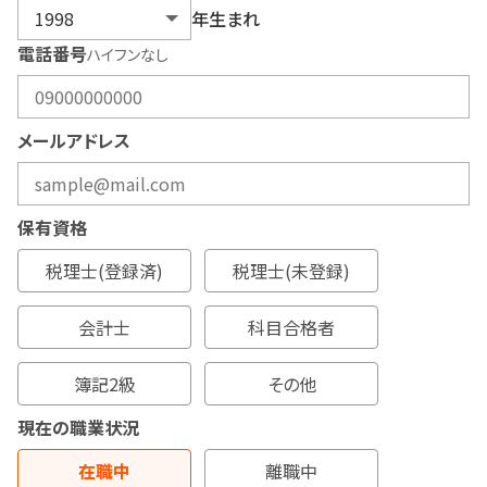
年生まれ
電話番号
ハイフンなし
メールアドレス
保有資格
税理士(登録済)
税理士(未登録)
会計士
科目合格者
簿記2級
その他
現在の職業状況
在職中
離職中