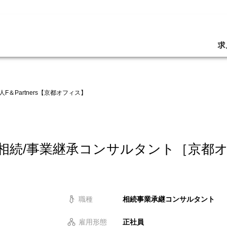
求
F＆Partners【京都オフィス】
円】相続/事業継承コンサルタント［京都
職種
相続事業承継コンサルタント
雇用形態
正社員