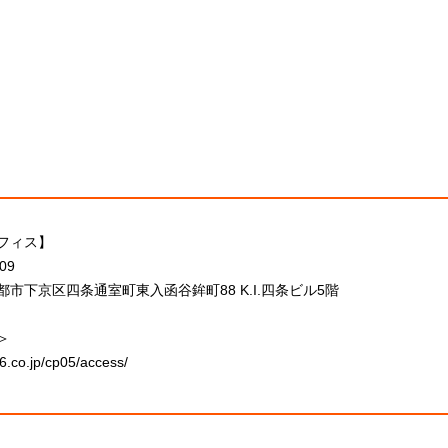
フィス】
09
都市下京区四条通室町東入函谷鉾町88 K.I.四条ビル5階
＞
56.co.jp/cp05/access/