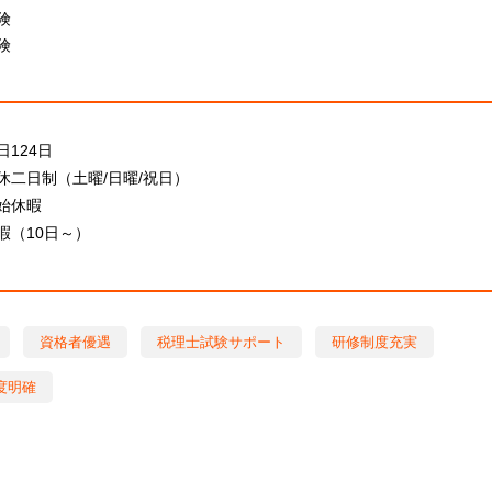
険
保険
124日
休二日制（土曜/日曜/祝日）
始休暇
暇（10日～）
資格者優遇
税理士試験サポート
研修制度充実
度明確