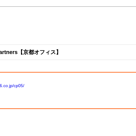
rtners【京都オフィス】
56.co.jp/cp05/