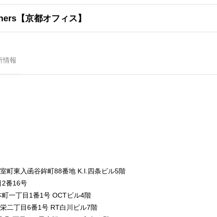
tners【京都オフィス】
所情報
東入函谷鉾町88番地 K.I.四条ビル5階
2番16号
一丁目1番1号 OCTビル4階
二丁目6番1号 RT白川ビル7階