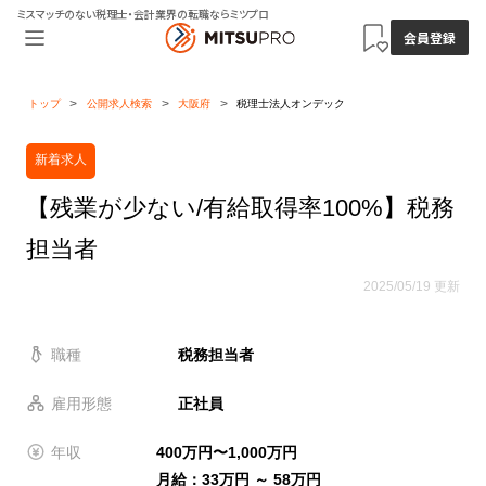
ミスマッチのない税理士・会計業界の転職ならミツプロ
会員登録
トップ
公開求人検索
大阪府
税理士法人オンデック
新着求人
【残業が少ない/有給取得率100%】税務
担当者
2025/05/19 更新
職種
税務担当者
雇用形態
正社員
年収
400万円〜1,000万円
月給：33万円 ～ 58万円