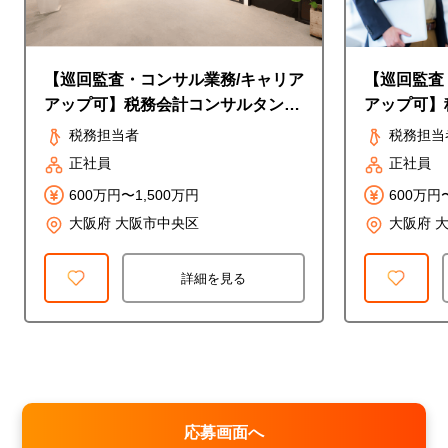
【巡回監査・コンサル業務/キャリア
【巡回監査
アップ可】税務会計コンサルタント
アップ可】
＜グランフロント大阪オフィス＞
＜グランフ
税務担当者
税務担当
正社員
正社員
600万円〜1,500万円
600万円
大阪府 大阪市中央区
大阪府 
詳細を見る
応募画面へ