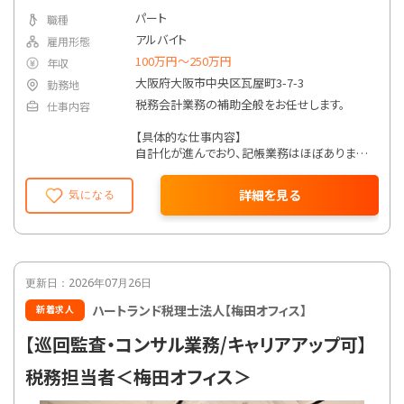
パート
職種
アルバイト
雇用形態
100万円〜250万円
年収
大阪府大阪市中央区瓦屋町3-7-3
勤務地
税務会計業務の補助全般をお任せします。
仕事内容
【具体的な仕事内容】
自計化が進んでおり、記帳業務はほぼありませ
ん。
そのため仕訳・入力や各種データの作成や管理
詳細を見る
気になる
も携わっていただきます。
ご経験により、お任せできる方には、申告書作成
までご対応いただきます。
また、申告書作成のご経験がない方も、当法人
での業務を通じてそうした業務まで活躍の場を
広げていただけます。
更新日：2026年07月26日
ハートランド税理士法人【梅田オフィス】
新着求人
【在宅勤務制度】
・試用期間終了後、週1日在宅勤務可能
【巡回監査・コンサル業務/キャリアアップ可】
・入社から1年後より、週2日を限度に在宅勤務
可能（条件により応相談）
税務担当者＜梅田オフィス＞
【業務内容】