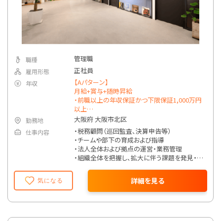
管理職
職種
正社員
雇用形態
【Aパターン】
年収
月給+賞与+随時昇給
・前職以上の年収保証かつ下限保証1,000万円
以上
【Bパターン】
大阪府 大阪市北区
勤務地
月給+インセンティブ
・税務顧問（巡回監査、決算申告等）
仕事内容
※AとBいずれかのパターンを選択可能。
・チームや部下の育成および指導
・法人全体および拠点の運営・業務管理
◆月給（Bパターン）
・組織全体を把握し、拡大に伴う課題を発見・解
60万円以上（基本給44.4万円以上。45時間分の
決
固定残業代15.6万円を含む）
・経営会議に参加し、法人全体の方向性を議
​ ・試用期間中：35万円以上（基本給25.9万円以
詳細を見る
気になる
論・推進
上。45時間分の固定残業代9.1万円を含む）​
◆インセンティブ制度（Bパターン）
※上記以外にも、経験年数や勤続年数、本人の
業界経験のある転職者は全員が前職以上の年
要望に応じて資金調達支援や相続対策、組織
収を実現中！（2025年1月実績）
再編や事業承継などの業務も担当可能。