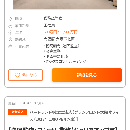
税務担当者
職種
正社員
雇用形態
600万円〜1,500万円
年収
大阪府 大阪市北区
勤務地
・税務顧問（巡回監査）
仕事内容
・決算業務
・申告書類作成
・タックスコンサルティング
・会社設立支援
・クラウド会計導入支援
詳細を見る
気になる
※上記以外にも、経験年数や勤続年数、本人の
要望に応じて資金調達支援や相続対策、組織
再編や事業承継などの業務も担当可能。
更新日：2026年07月26日
ハートランド税理士法人【グランフロント大阪オフィ
新着求人
ス（2027年1月OPEN予定）】
【巡回監査・コンサル業務/キャリアアップ可】