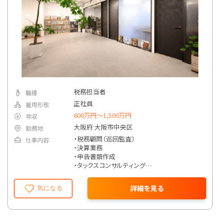
税務担当者
職種
正社員
雇用形態
600万円〜1,500万円
年収
大阪府 大阪市中央区
勤務地
・税務顧問（巡回監査）
仕事内容
・決算業務
・申告書類作成
・タックスコンサルティング
・会社設立支援
・クラウド会計導入支援
詳細を見る
気になる
※上記以外にも、経験年数や勤続年数、本人の
要望に応じて資金調達支援や相続対策、組織
再編や事業承継などの業務も担当可能。