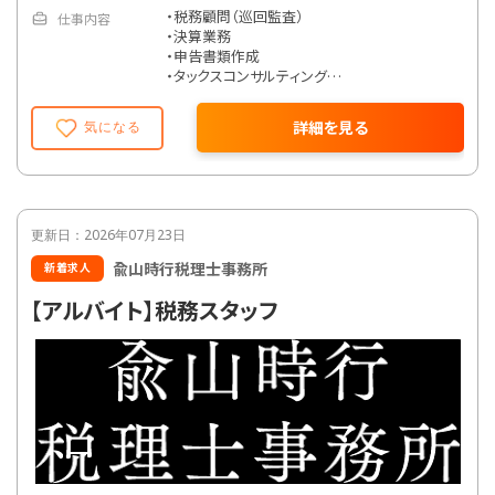
・税務顧問（巡回監査）
仕事内容
・決算業務
・申告書類作成
・タックスコンサルティング
・会社設立支援
・クラウド会計導入支援
詳細を見る
気になる
※上記以外にも、経験年数や勤続年数、本人の
要望に応じて資金調達支援や相続対策、組織
再編や事業承継などの業務も担当可能。
更新日：2026年07月23日
兪山時行税理士事務所
新着求人
【アルバイト】税務スタッフ