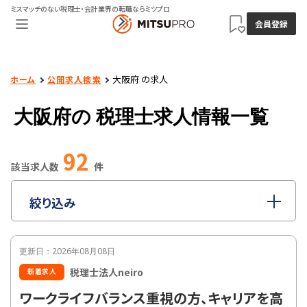
ミスマッチのない税理士・会計業界の転職ならミツプロ
会員登録
大阪府 の求人
ホーム
公開求人検索
大阪府の
税理士求人情報一覧
92
該当求人数
件
絞り込み
指定なし
職種
更新日：2026年08月08日
指定なし
雇用形態
税理士法人neiro
新着求人
指定なし
年収
ワークライフバランス重視の方、キャリアを高