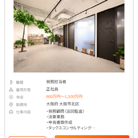
雇入れ直後：税務会計補助業務全般、庶務業務
変更の範囲：業務範囲の限定はない
【就業場所】
雇入れ直後：本社
変更の範囲：勤務場所の限定はない
税務担当者
職種
正社員
雇用形態
600万円〜1,500万円
年収
大阪府 大阪市北区
勤務地
・税務顧問（巡回監査）
仕事内容
・決算業務
・申告書類作成
・タックスコンサルティング
・会社設立支援