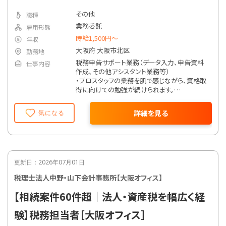
その他
職種
業務委託
雇用形態
時給1,500円～
年収
大阪府 大阪市北区
勤務地
税務申告サポート業務（データ入力、申告資料
仕事内容
作成、その他アシスタント業務等）
・プロスタッフの業務を肌で感じながら、資格取
得に向けての勉強が続けられます。
・週4日～OK！資格勉強と仕事を両立しやすい
環境が魅力です。
詳細を見る
気になる
・ブランクがある方もご相談ください。
更新日：2026年07月01日
税理士法人中野・山下会計事務所【大阪オフィス】
【相続案件60件超｜法人・資産税を幅広く経
験】税務担当者［大阪オフィス］