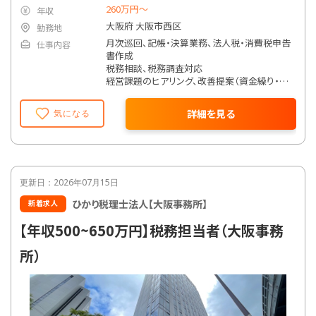
260万円〜
年収
大阪府 大阪市西区
勤務地
月次巡回、記帳・決算業務、法人税・消費税申告
仕事内容
書作成
税務相談、税務調査対応
経営課題のヒアリング、改善提案（資金繰り・利
益改善・予算管理）
業務効率化やIT導入（MF・freee等クラウド会
詳細を見る
気になる
計）支援
事業承継・相続対策、M&A支援など、希望・スキ
ルに応じた高付加価値業務にも参画可能
担当制のため、顧客の経営に寄り添い幅広いコ
ンサルティング経験を積めます。
更新日：2026年07月15日
ひかり税理士法人【大阪事務所】
新着求人
【年収500~650万円】税務担当者（大阪事務
所）