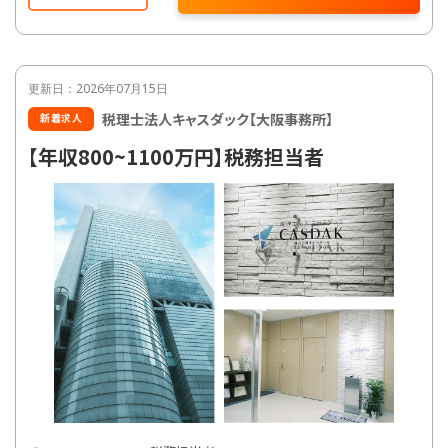
グなど、付加価値の高いサービスにも取り組ん
でいます。
税務処理のお手伝いだけではなくお客様のあ
らゆる企業課題をお客様と伴走し、寄り添いな
更新日：2026年07月15日
がら課題解決し、末永くお付き合いいただける
税理士法人キャスダック【大阪事務所】
新着求人
ような関係性作りがミッションです！
【年収800~1100万円】税務担当者