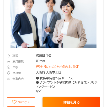
税務担当者
職種
正社員
雇用形態
経験・能力などを考慮の上、決定
年収
大阪府 大阪市北区
勤務地
● 税務申告書作成サービス
仕事内容
● クライアントの税務問題に対するコンサルテ
ィングサービス
など
詳細を見る
気になる