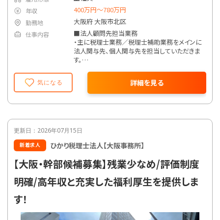
400万円〜780万円
年収
大阪府 大阪市北区
勤務地
■法人顧問先担当業務
仕事内容
・主に税理士業務／税理士補助業務をメインに
法人関与先、個人関与先を担当していただきま
す。
一般的な税務会計業務のほか、顧問先の経理
改善業務、IT導入補助金の申請サポート、様々
詳細を見る
気になる
な専門性を持つ提携企業へのビジネスマッチン
グなど、付加価値の高いサービスにも取り組ん
でいます。お客様の多様なニーズに対応できる
よう、主体的にアクションを起こし幅広い経験を
積むことが可能です。
更新日：2026年07月15日
ひかり税理士法人【大阪事務所】
新着求人
【大阪・幹部候補募集】残業少なめ/評価制度
明確/高年収と充実した福利厚生を提供しま
す！