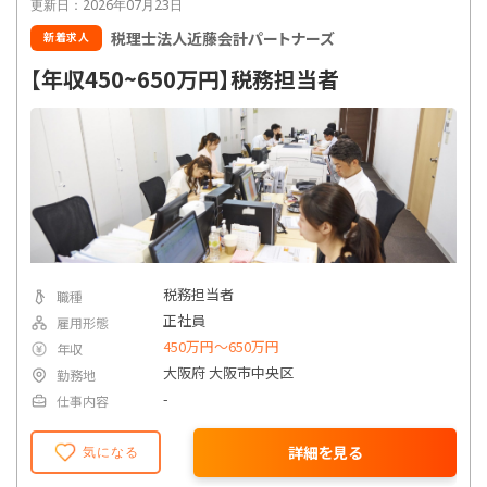
更新日：2026年07月23日
税理士法人近藤会計パートナーズ
新着求人
【年収450~650万円】税務担当者
税務担当者
職種
正社員
雇用形態
450万円〜650万円
年収
大阪府 大阪市中央区
勤務地
-
仕事内容
詳細を見る
気になる