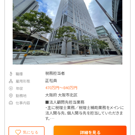
税務担当者
職種
正社員
雇用形態
470万円〜840万円
年収
大阪府 大阪市北区
勤務地
■法人顧問先担当業務
仕事内容
・主に税理士業務／税理士補助業務をメインに
法人関与先、個人関与先を担当していただきま
す。
一般的な税務会計業務のほか、顧問先の経理
改善業務、IT導入補助金の申請サポート、様々
詳細を見る
気になる
な専門性を持つ提携企業へのビジネスマッチン