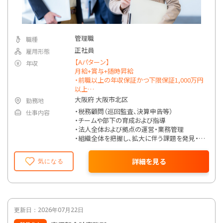
管理職
職種
正社員
雇用形態
【Aパターン】
年収
月給+賞与+随時昇給
・前職以上の年収保証かつ下限保証1,000万円
以上
【Bパターン】
大阪府 大阪市北区
勤務地
月給+インセンティブ
・税務顧問（巡回監査、決算申告等）
仕事内容
※AとBいずれかのパターンを選択可能。
・チームや部下の育成および指導
・法人全体および拠点の運営・業務管理
◆月給（Bパターン）
・組織全体を把握し、拡大に伴う課題を発見・解
60万円以上（基本給44.4万円以上。45時間分の
決
固定残業代15.6万円を含む）
・経営会議に参加し、法人全体の方向性を議
​ ・試用期間中：35万円以上（基本給25.9万円以
詳細を見る
気になる
論・推進
上。45時間分の固定残業代9.1万円を含む）​
◆インセンティブ制度（Bパターン）
※上記以外にも、経験年数や勤続年数、本人の
業界経験のある転職者は全員が前職以上の年
要望に応じて資金調達支援や相続対策、組織
収を実現中！（2025年1月実績）
再編や事業承継などの業務も担当可能。
更新日：2026年07月22日