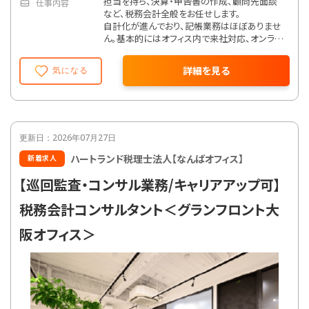
担当を持ち、決算・申告書の作成、顧問先面談
仕事内容
など、税務会計全般をお任せします。
自計化が進んでおり、記帳業務はほぼありませ
ん。基本的にはオフィス内で来社対応、オンライ
ン面談によるお客様対応、電話やチャットなど
で顧問先対応を行います。
詳細を見る
気になる
またスキルや経験、意欲に応じて相続や事業承
継、財務コンサルティング、新規事業立上などに
も携わっていただけます。
【在宅勤務制度】
・試用期間終了後、週1日在宅勤務可能
更新日：2026年07月27日
・入社から1年後より、週2日を限度に在宅勤務
ハートランド税理士法人【なんばオフィス】
新着求人
可能
【巡回監査・コンサル業務/キャリアアップ可】
【業務内容】
雇入れ直後：税務会計業務全般
税務会計コンサルタント＜グランフロント大
変更の範囲：業務範囲の限定はない
阪オフィス＞
【就業場所】
雇入れ直後：本社
変更の範囲：勤務場所の限定はない