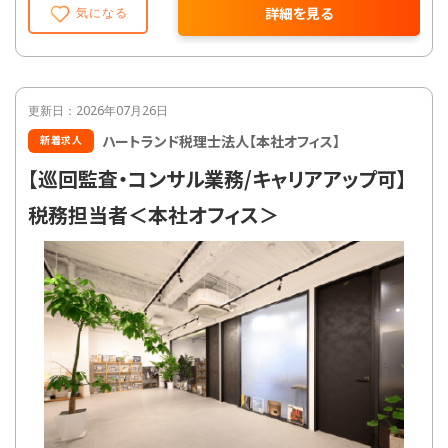
・クラウド会計導入支援
詳細を見る
気になる
※上記以外にも、経験年数や勤続年数、本人の
要望に応じて資金調達支援や相続対策、組織
再編や事業承継などの業務も担当可能。
更新日：2026年07月26日
ハートランド税理士法人【本社オフィス】
新着求人
【巡回監査・コンサル業務/キャリアアップ可】
税務担当者＜本社オフィス＞