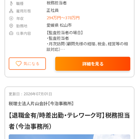
税務担当者
職種
正社員
雇用形態
294万円〜378万円
年収
愛媛県 松山市
勤務地
【監査担当者の場合】
仕事内容
・監査担当者
・月次訪問（顧問先様の経理、税金、経営等の相
談対応）
・融資、資金繰りの支援
・年末調整、確定申告業務
詳細を見る
気になる
・法人決算申告書の作成
【相続担当者の場合】
・相続税、贈与税申告業務及び生前対策
・譲渡所得税等確定申告業務など
更新日：2026年07月01日
税理士法人片山会計【今治事務所】
【退職金有/時差出勤・テレワーク可】税務担当
者（今治事務所）