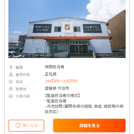
税務担当者
職種
正社員
雇用形態
294万円〜378万円
年収
愛媛県 今治市
勤務地
【監査担当者の場合】
仕事内容
・監査担当者
・月次訪問（顧問先様の経理、税金、経営等の相
談対応）
・融資、資金繰りの支援
・年末調整、確定申告業務
詳細を見る
気になる
・法人決算申告書の作成
【相続担当者の場合】