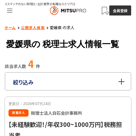
ミスマッチのない税理士・会計業界の転職ならミツプロ
会員登録
愛媛県 の求人
ホーム
公開求人検索
愛媛県の
税理士求人情報一覧
4
該当求人数
件
絞り込み
指定なし
職種
更新日：2026年07月24日
指定なし
雇用形態
税理士法人白石会計事務所
新着求人
指定なし
年収
【未経験歓迎！/年収300~1000万円】税務担
指定なし
勤務地
当者