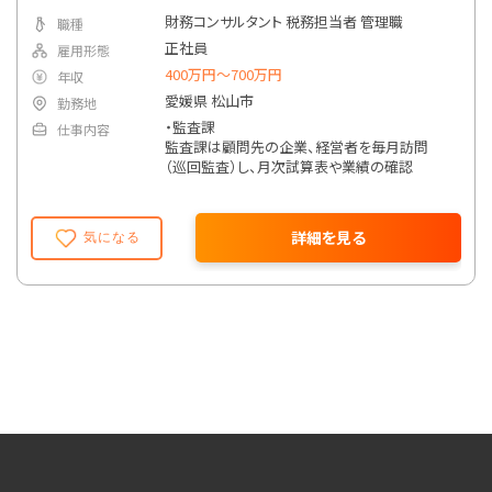
財務コンサルタント 税務担当者 管理職
職種
正社員
雇用形態
400万円〜700万円
年収
愛媛県 松山市
勤務地
・監査課
仕事内容
監査課は顧問先の企業、経営者を毎月訪問
（巡回監査）し、月次試算表や業績の確認
・資産税課
相続税の申告や相続対策の相談対応、
詳細を見る
気になる
相続税額の試算