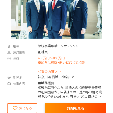
相続事業承継コンサルタント
職種
正社員
雇用形態
400万円～800万円
年収
※給与は経験・能力に応じて相談
＜賃金内訳＞
月額（基本給）：184,200円～368,400円
神奈川県 横浜市神奈川区
勤務地
固定残業手当/月：65,800円～131,600円（固定
■職務概要
仕事内容
残業時間40時間0分/月）
相続税に特化した、当法人の相続税申告業務
超過した時間外労働の残業手当は追加支給
の初回面談から申告までの一連の取り纏め業
務をお任せいたします。当法人では、資格の有
月給：250,000円～500,000円（一律手当を含
無にかかわらず、ご本人様の意欲・要望によって
む）
案件差配など行っており、様々な案件の担当が
昇給：有
詳細を見る
気になる
可能です。
残業手当：有