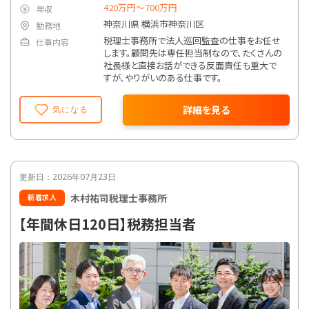
420万円〜700万円
年収
神奈川県 横浜市神奈川区
勤務地
税理士事務所で法人巡回監査の仕事をお任せ
仕事内容
します。顧問先は専任担当制なので、たくさんの
社長様と直接お話ができる反面責任も重大で
すが、やりがいのある仕事です。
詳細を見る
気になる
更新日：2026年07月23日
木村祐司税理士事務所
新着求人
【年間休日120日】税務担当者