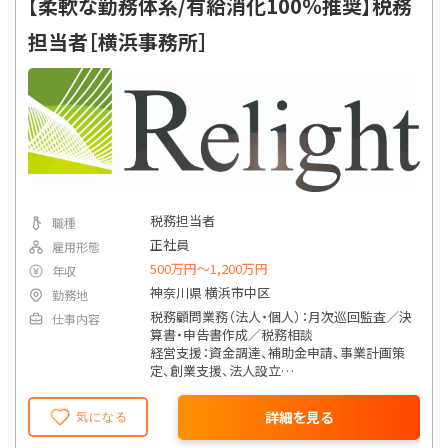
【柔軟な勤務体系/有給消化100％推奨】税務
税理士法人として、会社の土台となる経理・税
務面を支えます。
担当者［横浜事務所］
税務担当者
職種
正社員
雇用形態
500万円〜1,200万円
年収
神奈川県 横浜市中区
勤務地
税務顧問業務（法人・個人）：月次巡回監査／決
仕事内容
算書・申告書作成／税務相談
経営支援：資金調達、補助金申請、事業計画策
定、創業支援、法人設立
相続・資産税：相続税申告、事業承継、資産管理
法人コンサルティング
詳細を見る
気になる
M&A・事業再編：株価算定、スキーム提案、専門
家ネットワークとの連携