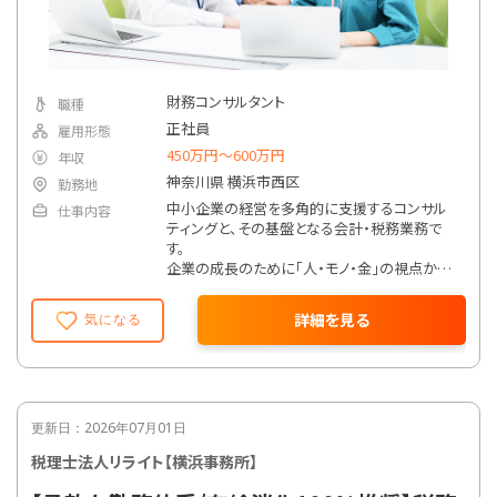
財務コンサルタント
職種
正社員
雇用形態
450万円〜600万円
年収
神奈川県 横浜市西区
勤務地
中小企業の経営を多角的に支援するコンサル
仕事内容
ティングと、その基盤となる会計・税務業務で
す。
企業の成長のために「人・モノ・金」の視点から、
経営者の方々とともに未来を見据え、さまざま
な提案と実行をサポートします。
詳細を見る
気になる
1.経営コンサルティング（経営改善）
独自の月次決算書を使い、「どうすれば利益が
出るか」「お金を増やせるか」といった経営のア
ドバイスを社長にします。
経営計画の作成支援や、資金繰り、銀行対応な
ど、会社の未来づくりをサポートします。
更新日：2026年07月01日
2.会計・税務業務（基礎支援）
税理士法人リライト【横浜事務所】
毎月の会計処理や税務申告（法人税・所得税な
ど）を行います。