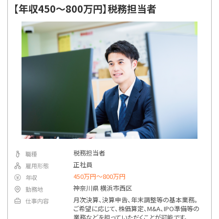
【年収450～800万円】税務担当者
税務担当者
職種
正社員
雇用形態
450万円〜800万円
年収
神奈川県 横浜市西区
勤務地
月次決算、決算申告、年末調整等の基本業務。
仕事内容
ご希望に応じて、株価算定、M&A、IPO準備等の
業務などを担っていただくことが可能です。