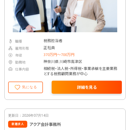
税務担当者
職種
正社員
雇用形態
370万円〜700万円
年収
神奈川県 川崎市高津区
勤務地
相続税・法人税・所得税・事業承継を主要業務
仕事内容
とする税務顧問業務が中心
詳細を見る
気になる
更新日：2026年07月14日
アクア会計事務所
新着求人