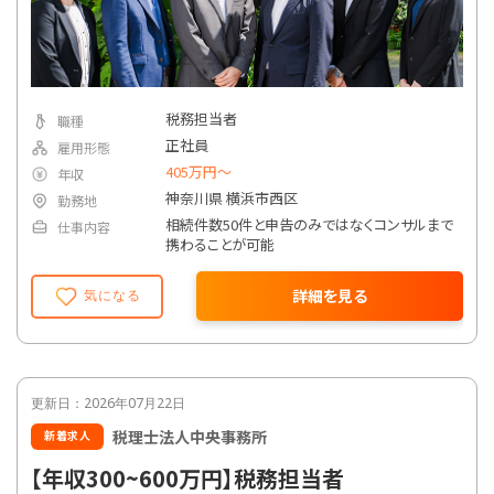
税務担当者
職種
正社員
雇用形態
405万円〜
年収
神奈川県 横浜市西区
勤務地
相続件数50件と申告のみではなくコンサルまで
仕事内容
携わることが可能
詳細を見る
気になる
更新日：2026年07月22日
税理士法人中央事務所
新着求人
【年収300~600万円】税務担当者