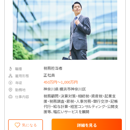
税務担当者
職種
正社員
雇用形態
450万円〜1,000万円
年収
神奈川県 横浜市神奈川区
勤務地
税務顧問・決算対策・相続税・資産税・起業支
仕事内容
援・税務調査・節税・人事労務・銀行交渉・記帳
代行・給与計算・経営コンサルティング・公開支
援等、幅広いサービスを展開
詳細を見る
気になる