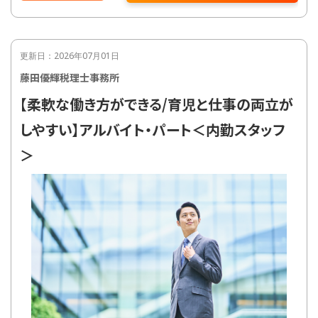
■職務詳細
相続税に特化した税理士事務所である弊社で、
相続税の申告部門を担当いただきます。将来の
プロフェッショナルになれる、研修制度など充
更新日：2026年07月01日
実しております。OJT研修などで丁寧に指導しま
藤田優輝税理士事務所
すので相続税業務未経験者でも安心です。
▼相続税顧問業務
【柔軟な働き方ができる/育児と仕事の両立が
相続税申告業務の初回面談から申告までの一
連の取り纏め業務
しやすい】アルバイト・パート＜内勤スタッフ
メインはHPやフリーダイヤルからの既存顧客の
問い合わせからお任せします。
＞
▼案件進捗管理（予算・実績）
※新規顧客の開拓に関しては、別の営業部隊
が行います。