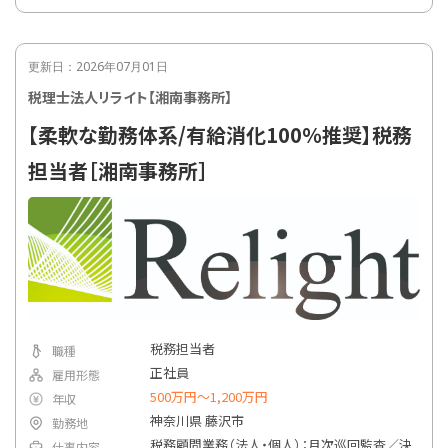
顧客担当制：法人・個人をバランスよく持ち、業
種・規模は多様（医療、不動産、通販、広告、農
業など）
チーム体制：相続・医療・農業など各分野に特
更新日：2026年07月01日
化した社内チーム制で、得意分野の伸長も可
税理士法人リライト【湘南事務所】
【柔軟な勤務体系/有給消化100％推奨】税務
担当者［湘南事務所］
税務担当者
職種
正社員
雇用形態
500万円〜1,200万円
年収
神奈川県 藤沢市
勤務地
税務顧問業務（法人・個人）：月次巡回監査／決
仕事内容