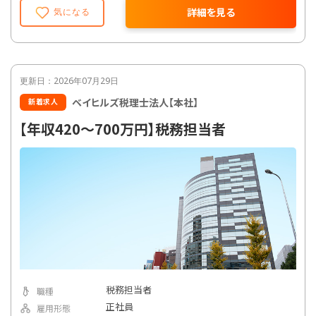
業計画書の作成、組織再編業務、各種コンサル
詳細を見る
気になる
ティングなど
【個人業務】
所得税、相続税、贈与税の確定申告業務
【その他】
更新日：2026年07月29日
保険業務、行政書士業務
ベイヒルズ税理士法人【本社】
新着求人
【年収420～700万円】税務担当者
税務担当者
職種
正社員
雇用形態