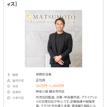
ィス］
税務担当者
職種
正社員
雇用形態
350万円〜1,400万円
年収
神奈川県 横浜市中区
勤務地
月次巡回監査、決算・申告書作成、クライアント
仕事内容
との日常対応が中心です。記帳指導や経理改
善、クラウド会計導入支援、資金繰り相談にも