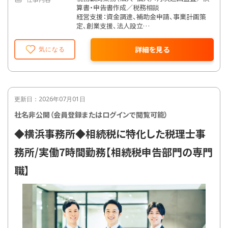
算書・申告書作成／税務相談
経営支援：資金調達、補助金申請、事業計画策
定、創業支援、法人設立
相続・資産税：相続税申告、事業承継、資産管理
法人コンサルティング
詳細を見る
気になる
M&A・事業再編：株価算定、スキーム提案、専門
家ネットワークとの連携
顧客担当制：法人・個人をバランスよく持ち、業
種・規模は多様（医療、不動産、通販、広告、農
業など）
チーム体制：相続・医療・農業など各分野に特
更新日：2026年07月01日
化した社内チーム制で、得意分野の伸長も可
社名非公開（会員登録またはログインで閲覧可能）
◆横浜事務所◆相続税に特化した税理士事
務所/実働7時間勤務【相続税申告部門の専門
職】