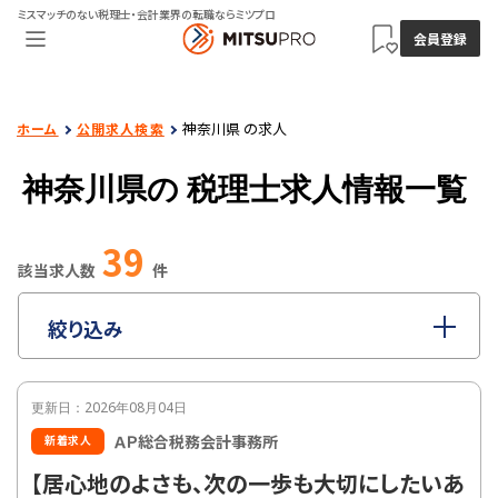
ミスマッチのない税理士・会計業界の転職ならミツプロ
会員登録
神奈川県 の求人
ホーム
公開求人検索
神奈川県の
税理士求人情報一覧
39
該当求人数
件
絞り込み
指定なし
職種
更新日：2026年08月04日
指定なし
雇用形態
ＡＰ総合税務会計事務所
新着求人
指定なし
年収
【居心地のよさも、次の一歩も大切にしたいあ