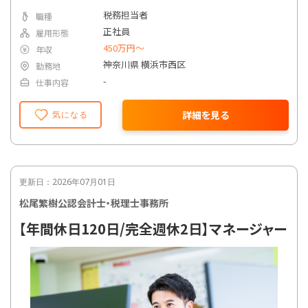
税務担当者
職種
正社員
雇用形態
450万円〜
年収
神奈川県 横浜市西区
勤務地
-
仕事内容
詳細を見る
気になる
更新日：2026年07月01日
松尾繁樹公認会計士・税理士事務所
【年間休日120日/完全週休2日】マネージャー