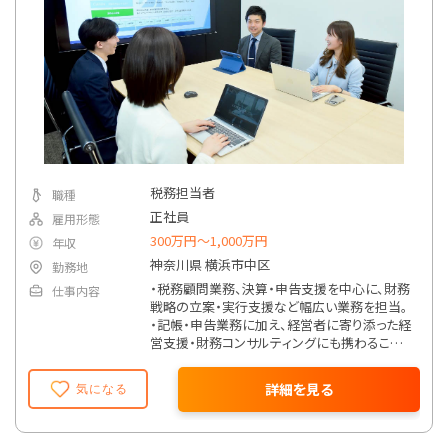
税務担当者
職種
正社員
雇用形態
300万円〜1,000万円
年収
神奈川県 横浜市中区
勤務地
・税務顧問業務、決算・申告支援を中心に、財務
仕事内容
戦略の立案・実行支援など幅広い業務を担当。
・記帳・申告業務に加え、経営者に寄り添った経
営支援・財務コンサルティングにも携わること
ができます。
詳細を見る
気になる