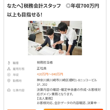
指定なし
勤務地
なたへ】税務会計スタッフ ◎年収700万円
以上も目指せる！
詳細条件で絞り込む
税務担当者
職種
正社員
雇用形態
420万円〜840万円
年収
神奈川県川崎市川崎区榎町1-8ニッコービル
勤務地
1F、202
決算内容の確認・確定申告書の作成・お客様対
仕事内容
応がメイン業務となります。
【法人業務】
お客様対応、会計データの内容確認、決算申告
書の作成・報告、年末調整、法定調書の作成、事