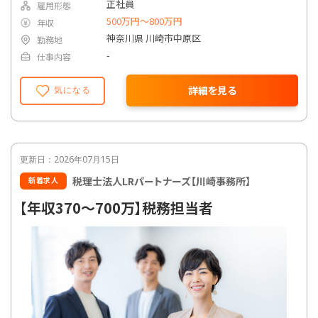
正社員
雇用形態
500万円〜800万円
年収
神奈川県 川崎市中原区
勤務地
-
仕事内容
詳細を見る
気になる
更新日：2026年07月15日
税理士法人LRパートナーズ【川崎事務所】
新着求人
【年収370～700万】税務担当者