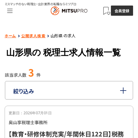
ミスマッチのない税理士・会計業界の転職ならミツプロ
会員登録
山形県 の求人
ホーム
公開求人検索
山形県の
税理士求人情報一覧
3
該当求人数
件
絞り込み
指定なし
職種
更新日：2026年07月01日
指定なし
雇用形態
奥山享税理士事務所
指定なし
年収
【教育・研修体制充実/年間休日122日】税務