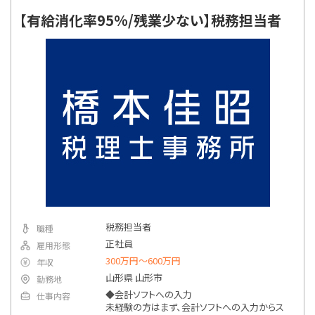
【有給消化率95%/残業少ない】税務担当者
税務担当者
職種
正社員
雇用形態
300万円〜600万円
年収
山形県 山形市
勤務地
◆会計ソフトへの入力
仕事内容
未経験の方はまず、会計ソフトへの入力からス