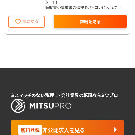
タート！
領収書や請求書の情報をパソコンに入れていく
だけ。
エクセルやワードの基本さえわかれば問題あり
詳細を見る
気になる
ません！
◆決算申告書の作成
慣れてきたら、決算申告書づくりにも挑戦。
会社のお金の動きを1年分まとめる大切な仕事
です。
まるでパズルを解くように、数字を組み立ててい
く面白さがありますよ！
◆お客様との面談対応
そして最後に、お客様との面談。
月に一度、担当する会社の社長さんと話す機会
があります。
緊張するかもしれませんが、会社の「今」を伝え
ミスマッチのない税理士・会計業界の転職ならミツプロ
る大切な役目。
まずは、同行訪問という形で先輩といっしょにお
客様を回りながら、徐々に独り立ちしていただ
きます。
非公開求人を見る
無料登録