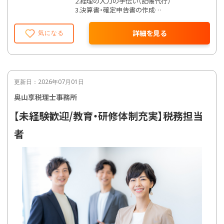
2.経理の入力の手伝い（記帳代行）
3.決算書・確定申告書の作成
4.経営・資金繰りのアドバイス
5.納税予測・節税の提案
詳細を見る
気になる
6.相続・譲渡所得・資産税業務に関連する保険
や資産活用の提案
7.事業承継の提案と支援
8.会計システムをはじめとした企業内DX化促進
サポート 等
更新日：2026年07月01日
奥山享税理士事務所
【未経験歓迎/教育・研修体制充実】税務担当
者