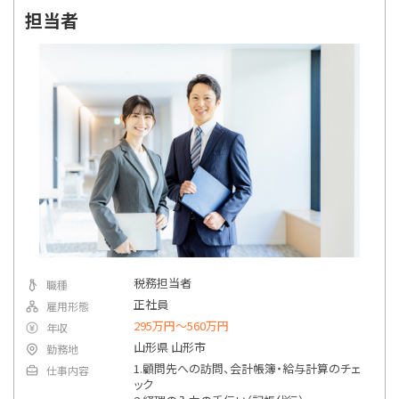
指定なし
勤務地
担当者
詳細条件で絞り込む
税務担当者
職種
正社員
雇用形態
295万円〜560万円
年収
山形県 山形市
勤務地
1.顧問先への訪問、会計帳簿・給与計算のチェ
仕事内容
ック