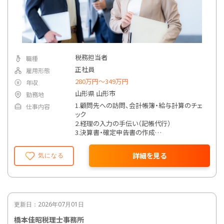
税務担当者
職種
正社員
雇用形態
280万円〜349万円
年収
山形県 山形市
勤務地
1.顧問先への訪問、会計帳簿・給与計算のチェ
仕事内容
ック
2.経理の入力の手伝い（記帳代行）
3.決算書・確定申告書の作成
4.経営・資金繰りのアドバイス
5.納税予測・節税の提案
詳細を見る
気になる
6.相続・譲渡所得・資産税業務に関連する保険
や資産活用の提案
7.事業承継の提案と支援
8.会計システムをはじめとした企業内DX化促進
サポート 等
更新日：2026年07月01日
橋本佳昭税理士事務所