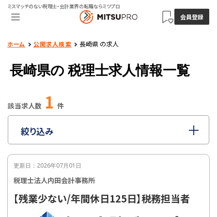
ミスマッチのない税理士・会計業界の転職ならミツプロ
会員登録
長崎県 の求人
ホーム
公開求人検索
長崎県の
税理士求人情報一覧
1
該当求人数
件
絞り込み
指定なし
職種
更新日：2026年07月01日
指定なし
雇用形態
税理士法人内田会計事務所
指定なし
年収
【残業少ない/年間休日125日】税務担当者
指定なし
勤務地