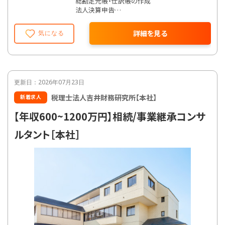
総勘定元帳・仕訳帳の作成
法人決算申告
個人確定申告
償却資産税申告
詳細を見る
気になる
税務申告書作成
年末調整
相続税対策
貸借対照表作成
損益計算書作成
株主資本等変動計算書作成
更新日：2026年07月23日
財務諸表分析
税理士法人吉井財務研究所【本社】
新着求人
税務調査立会
税制改正対応
【年収600~1200万円】相続/事業継承コンサ
会社設立支援
ルタント［本社］