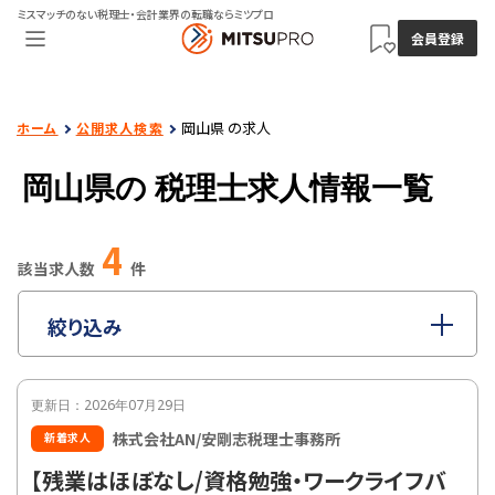
ミスマッチのない税理士・会計業界の転職ならミツプロ
会員登録
岡山県 の求人
ホーム
公開求人検索
岡山県の
税理士求人情報一覧
4
該当求人数
件
絞り込み
指定なし
職種
更新日：2026年07月29日
指定なし
雇用形態
株式会社AN/安剛志税理士事務所
新着求人
指定なし
年収
【残業はほぼなし/資格勉強・ワークライフバ