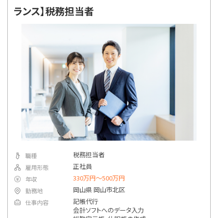
指定なし
勤務地
ランス】税務担当者
詳細条件で絞り込む
税務担当者
職種
正社員
雇用形態
330万円〜500万円
年収
岡山県 岡山市北区
勤務地
記帳代行
仕事内容
会計ソフトへのデータ入力