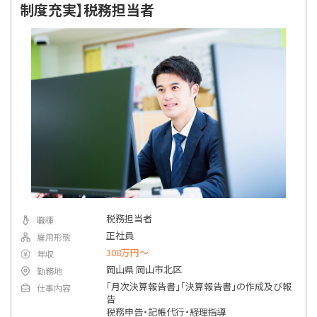
制度充実】税務担当者
税務担当者
職種
正社員
雇用形態
308万円〜
年収
岡山県 岡山市北区
勤務地
「月次決算報告書」「決算報告書」の作成及び報
仕事内容
告
税務申告・記帳代行・経理指導