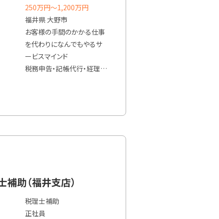
250万円〜1,200万円
福井県 大野市
お客様の手間のかかる仕事
を代わりになんでもやるサ
ービスマインド
税務申告・記帳代行・経理代
行・補助金提案・経営相談
顧客折衝業務を中心に業務
してもらいたい
（主な業務）
・税務相談
・決算書、各種申告書の作成
・定期的に顧客訪問し、経
営・財務のアドバイスやコン
理士補助（福井支店）
サルティング
税理士補助
・記帳代行、経理代行、経理
正社員
DXコンサルティング