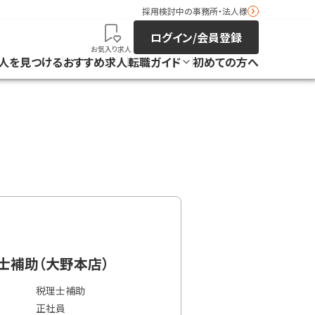
採用検討中の事務所・法人様
ログイン/会員登録
お気入り求人
人を見つける
おすすめ求人
転職ガイド
初めての方へ
理士補助（大野本店）
税理士補助
正社員