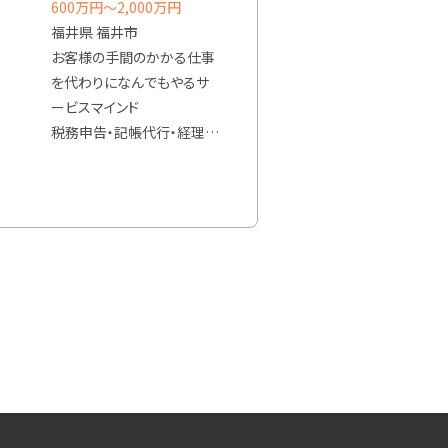
600万円〜2,000万円
・補助金申請支援
福井県 福井市
・税務以外を含む伴走支援
お客様の手間のかかる仕事
＊担当していただく業務内容
を代わりになんでもやるサ
については、経験や知識、ご
ービスマインド
希望をお聞きして
税務申告・記帳代行・経理代
詳細を決めていきます。
行・補助金提案・経営相談
顧客折衝業務を中心に業務
してもらいたい
（主な業務）
・税務相談
・決算書、各種申告書の作成
・定期的に顧客訪問し、経
営・財務のアドバイスやコン
サルティング
・記帳代行、経理代行、経理
DXコンサルティング