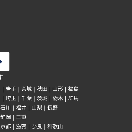
・補助金申請支援
・税務以外を含む伴走支援
＊担当していただく業務内容
については、経験や知識、ご
希望をお聞きして
詳細を決めていきます。
す
森
岩手
宮城
秋田
山形
福島
川
埼玉
千葉
茨城
栃木
群馬
石川
福井
山梨
長野
静岡
三重
京都
滋賀
奈良
和歌山