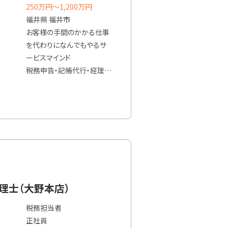
250万円〜1,200万円
・補助金申請支援
福井県 福井市
・税務以外を含む伴走支援
お客様の手間のかかる仕事
＊担当していただく業務内容
を代わりになんでもやるサ
については、経験や知識、ご
ービスマインド
希望をお聞きして
税務申告・記帳代行・経理代
詳細を決めていきます。
行・補助金提案・経営相談
顧客折衝業務を中心に業務
してもらいたい
（主な業務）
・税務相談
・決算書、各種申告書の作成
・定期的に顧客訪問し、経
営・財務のアドバイスやコン
税理士（大野本店）
サルティング
税務担当者
・記帳代行、経理代行、経理
正社員
DXコンサルティング