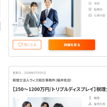
年収
勤務地
仕事内容
詳細を見る
気になる
更新日：2026年07月01日
税理士法人ウィズ総合事務所（福井支店）
【250～1200万円/トリプルディスプレイ】税
職種
雇用形態