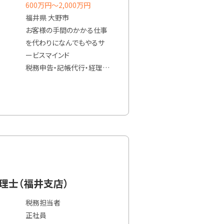
600万円〜2,000万円
・補助金申請支援
福井県 大野市
・税務以外を含む伴走支援
お客様の手間のかかる仕事
＊担当していただく業務内容
を代わりになんでもやるサ
については、経験や知識、ご
ービスマインド
希望をお聞きして
税務申告・記帳代行・経理代
詳細を決めていきます。
行・補助金提案・経営相談
顧客折衝業務を中心に業務
してもらいたい
（主な業務）
・税務相談
・決算書、各種申告書の作成
・定期的に顧客訪問し、経
営・財務のアドバイスやコン
税理士（福井支店）
サルティング
税務担当者
・記帳代行、経理代行、経理
正社員
DXコンサルティング