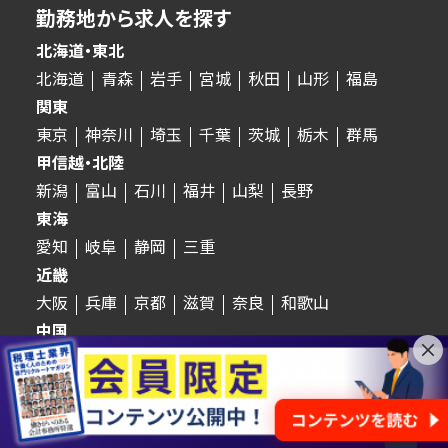
勤務地から求人を探す
北海道・東北
北海道
青森
岩手
宮城
秋田
山形
福島
関東
東京
神奈川
埼玉
千葉
茨城
栃木
群馬
甲信越・北陸
新潟
富山
石川
福井
山梨
長野
東海
愛知
岐阜
静岡
三重
近畿
大阪
兵庫
京都
滋賀
奈良
和歌山
中国
鳥取
島根
岡山
広島
山口
四国
徳島
香川
愛媛
高知
九州・沖縄