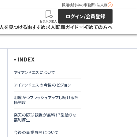
採用検討中の事務所・法人様
ログイン/会員登録
お気入り求人
人を見つける
おすすめ求人
転職ガイド
初めての方へ
INDEX
アイアンドエスについて
アイアンドエスの今後のビジョン
明確かつブラッシュアップし続ける評
価制度
楽天の野球観戦が無料！？型破りな
福利厚生
今後の事業展開について