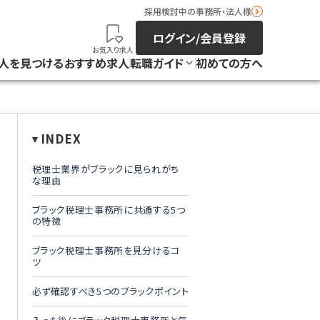
採用検討中の事務所・法人様
ログイン/会員登録
お気入り求人
人を見つける
おすすめ求人
転職ガイド
初めての方へ
INDEX
税理士業界がブラックに見られがち
な理由
ブラック税理士事務所に共通する5つ
の特徴
ブラック税理士事務所を見分けるコ
ツ
必ず確認すべき5つのブラックポイント