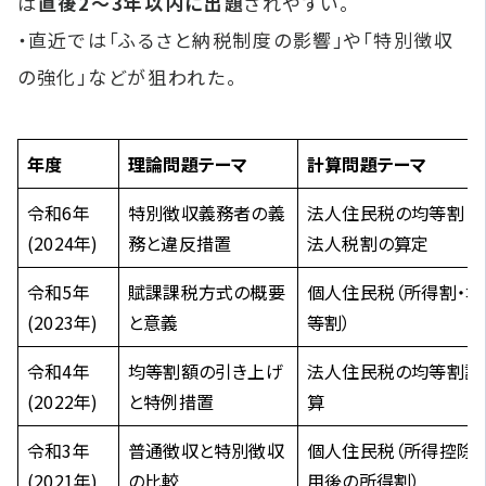
は
直後2～3年以内に出題
されやすい。
・直近では「ふるさと納税制度の影響」や「特別徴収
の強化」などが狙われた。
年度
理論問題テーマ
計算問題テーマ
令和6年
特別徴収義務者の義
法人住民税の均等割と
(2024年)
務と違反措置
法人税割の算定
令和5年
賦課課税方式の概要
個人住民税（所得割・均
(2023年)
と意義
等割）
令和4年
均等割額の引き上げ
法人住民税の均等割計
(2022年)
と特例措置
算
令和3年
普通徴収と特別徴収
個人住民税（所得控除
(2021年)
の比較
用後の所得割）