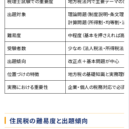
税理士試験での重要度
地方税法内で主要テーマのひ
出題対象
理論問題（制度説明・条文理解
計算問題（所得割・均等割・法
難易度
中程度（基本を押さえれば高得
受験者数
少なめ（法人税法・所得税法に
出題傾向
改正点＋基本問題が中心
位置づけの特徴
地方税の基礎知識と実務理解
実務における重要性
企業・個人の税務対応で必須
住民税の難易度と出題傾向