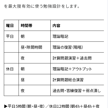
を最大限有効に使う勉強設計をします。
曜日
時間帯
内容
平日
朝
理論暗記
昼・隙間時間
理論の復習（暗唱）
夜
計算問題演習＋過去問
休日
朝
理論暗記＋アウトプット
昼
計算問題総合演習
夜
過去問・答練復習＋弱点潰し
▶平日5時間（朝・昼・夜）／休日12時間（朝4h＋昼4h＋夜