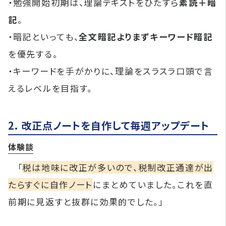
・勉強開始初期は、理論テキストをひたすら
素読＋暗
記
。
・暗記といっても、
全文暗記よりまずキーワード暗記
を優先する。
・キーワードを手がかりに、理論をスラスラ口頭で言
えるレベルを目指す。
2. 改正点ノートを自作して毎週アップデート
体験談
「
税は地味に改正が多いので、税制改正通達が出
たらすぐに自作ノート
にまとめていました。これを直
前期に見返すと抜群に効果的でした。」