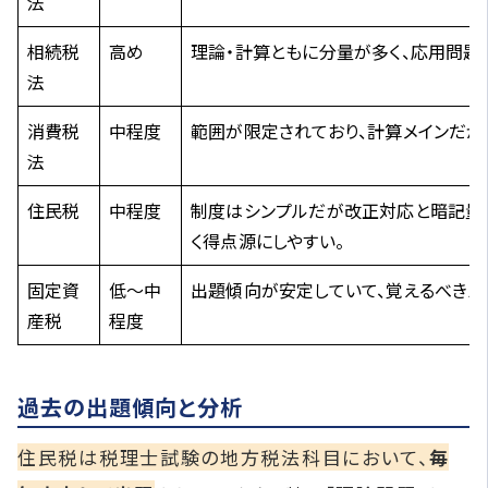
法
相続税
高め
理論・計算ともに分量が多く、応用問題
法
消費税
中程度
範囲が限定されており、計算メインだが
法
住民税
中程度
制度はシンプルだが改正対応と暗記量
く得点源にしやすい。
固定資
低～中
出題傾向が安定していて、覚えるべきパ
産税
程度
過去の出題傾向と分析
住民税は税理士試験の地方税法科目において、
毎