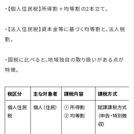
・【個人住民税】所得割＋均等割の2本立て。
・【法人住民税】資本金等に基づく均等割と、法人税
割。
・国税に比べると、地域独自の取り扱いがある点が
特徴。
税区分
主な対象者
課税内容
課税方式
個人住民
個人（住民）
① 所得割
賦課課税方式
税
② 均等割
（申告・特別徴
収）