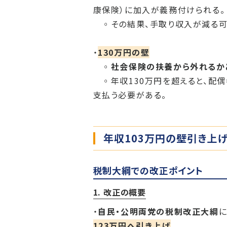
康保険）に加入が義務付けられる。
◦その結果、手取り収入が減る可
・
130万円の壁
◦
社会保険の扶養から外れるか
◦年収130万円を超えると、配偶
支払う必要がある。
年収103万円の壁引き上
税制大綱での改正ポイント
1. 改正の概要
・
自民・公明両党の税制改正大綱
に
123万円へ引き上げ
。