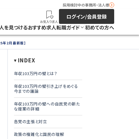
採用検討中の事務所・法人様
ログイン/会員登録
お気入り求人
人を見つける
おすすめ求人
転職ガイド
初めての方へ
25年2月最新版】
INDEX
年収103万円の壁とは？
年収103万円の壁引き上げをめぐる
今までの議論
年収103万円の壁への自民党の新た
な提案の詳細
各党の主張と対立
政策の複雑化と国民の理解