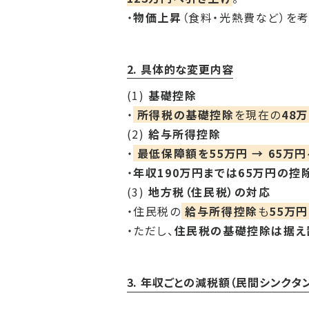
・
物価上昇
（食料・光熱費など）を考
2. 具体的な変更内容
(1)
基礎控除
・
所得税の基礎控除
を現在の
48万
(2)
給与所得控除
・
最低保障額を55万円 → 65万円
・
年収190万円までは65万円の控
(3)
地方税（住民税）の対応
・住民税の
給与所得控除
も
55万円
・ただし、
住民税の基礎控除は据え
3. 年収ごとの減税額（民間シンクタ