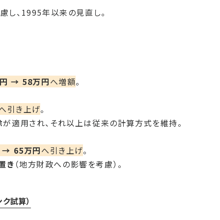
慮し、1995年以来の見直し。
円 → 58万円
へ増額
。
へ引き上げ
。
除
が適用され、それ以上は従来の計算方式を維持。
 → 65万円
へ引き上げ
。
置き
（地方財政への影響を考慮）。
ンク試算）