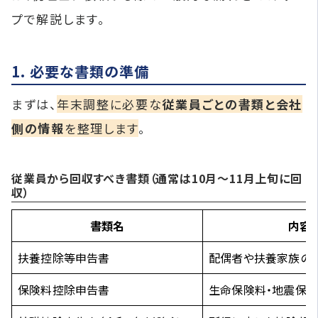
プで解説します。
1. 必要な書類の準備
まずは、
年末調整に必要な
従業員ごとの書類と会社
側の情報
を整理します
。
従業員から回収すべき書類（通常は10月〜11月上旬に回
収）
書類名
内容
扶養控除等申告書
配偶者や扶養家族の
保険料控除申告書
生命保険料・地震保