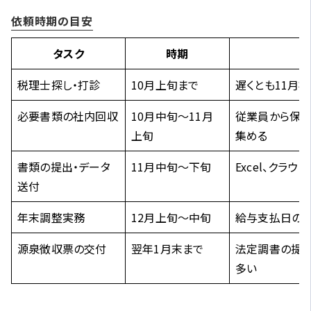
依頼時期の目安
タスク
時期
税理士探し・打診
10月上旬まで
遅くとも11月
必要書類の社内回収
10月中旬〜11月
従業員から保
上旬
集める
書類の提出・データ
11月中旬〜下旬
Excel、クラ
送付
年末調整実務
12月上旬〜中旬
給与支払日の
源泉徴収票の交付
翌年1月末まで
法定調書の提出
多い