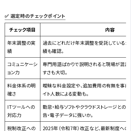
✅ 選定時のチェックポイント
チェック項目
内容
年末調整の実
過去にどれだけ年末調整を受託しているか
績
績も確認。
コミュニケーシ
専門用語ばかりで説明されると現場が混乱
ョン力
すさも大切。
料金体系の明
曖昧な料金設定や、追加費用の有無を事前に
確さ
イト人数による変動も。
ITツールへの
勤怠・給与ソフトやクラウドストレージとの
対応力
告・電子データに強いか。
税制改正への
2025年（令和7年）改正など、最新制度へ