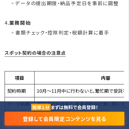
◦データの提出期限・納品予定日を事前に調整
4.
業務開始
◦書類チェック・控除判定・税額計算に着手
スポット契約の場合の注意点
項目
内容
契約時期
10月〜11月中に行わないと、繁忙期で受託
データ納期
期限遅れがあると、年末の給与計算に間に合
簡単１分
まずは無料で会員登録！
納品物
源泉徴収票／法定調書合計表／納付書など
登録して会員限定コンテンツを見る