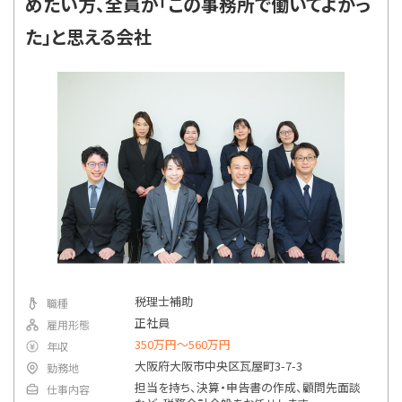
めたい方、全員が「この事務所で働いてよかっ
やすく、今後のキャリアについても相談しやすい
た」と思える会社
のが心強いです。」
税理士補助
職種
正社員
雇用形態
350万円〜560万円
年収
大阪府大阪市中央区瓦屋町3-7-3
勤務地
担当を持ち、決算・申告書の作成、顧問先面談
仕事内容