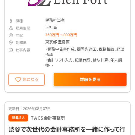
税務担当者
職種
正社員
雇用形態
360万円〜800万円
年収
東京都 豊島区
勤務地
・税務申告書作成、顧問先巡回、税務相談、経理
仕事内容
指導
・会計ソフト入力、記帳代行、給与計算、年末調
整
・アシスタントとペアで業務を遂行し、品質と効
率を両立
詳細を見る
気になる
・弥生会計、JDL、達人シリーズなどのソフトを
使用
更新日：2026年08月07日
ＴＡＣＳ会計事務所
新着求人
渋谷で次世代の会計事務所を一緒に作って行