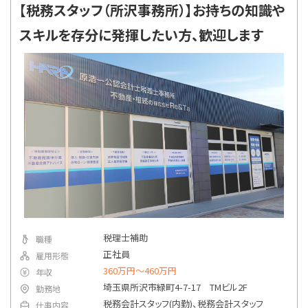
【税務スタッフ（所沢事務所）】お持ちの知識や
指定なし
勤務地
スキルを存分に発揮したい方、歓迎します
詳細条件で絞り込む
税理士補助
職種
正社員
雇用形態
360万円〜460万円
年収
埼玉県所沢市緑町4-7-17 TMビル2F
勤務地
税務会計スタッフ(内勤)、税務会計スタッフ
仕事内容