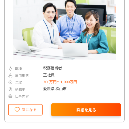
応じて、電話・メールでの問い合わせ対応や簡
単な説明業務を任されることもあります。
◆その他付随業務
年末調整、法定調書作成、各種届出書の作成補
助など、税務・会計業務に付随する業務を担当
します。業務を通じて、税理士業務全般の流れを
実践的に学ぶことができます。
税務担当者
職種
正社員
雇用形態
300万円〜1,000万円
年収
愛媛県 松山市
勤務地
-
仕事内容
詳細を見る
気になる