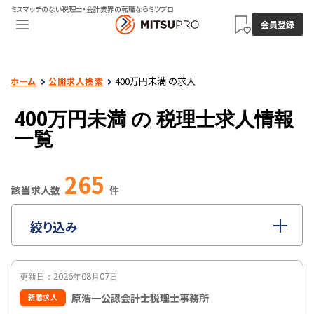
ミスマッチのない税理士・会計業界の転職ならミツプロ
会員登録
400万円未満 の求人
ホーム
公開求人検索
400万円未満 の
税理士求人情報
一覧
265
該当求人数
件
絞り込み
指定なし
職種
更新日：2026年08月07日
指定なし
雇用形態
原浩一公認会計士税理士事務所
新着求人
400万円未満
年収