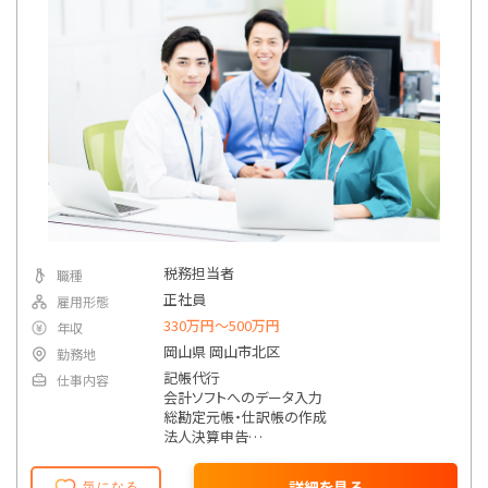
税務担当者
職種
正社員
雇用形態
330万円〜500万円
年収
岡山県 岡山市北区
勤務地
記帳代行
仕事内容
会計ソフトへのデータ入力
総勘定元帳・仕訳帳の作成
法人決算申告
個人確定申告
償却資産税申告
詳細を見る
気になる