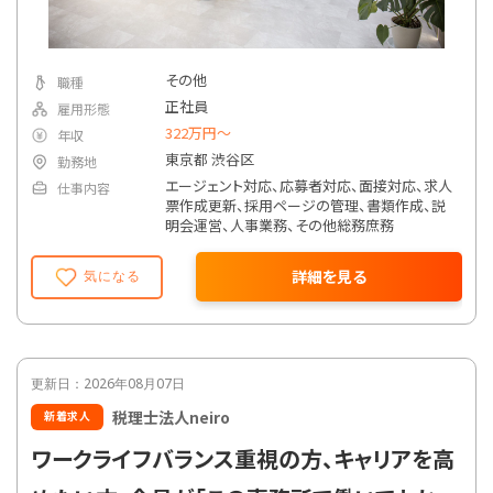
業務（※経験に応じて）
【1日の仕事の流れ（例）】
その他
職種
10:00 出社・メールチェック・会計データ入力
正社員
雇用形態
↓
322万円〜
年収
12:00 昼休憩（オフィス近くで外食 or 休憩室）
↓
東京都 渋谷区
勤務地
13:00 税理士と申告書レビュー・クライアント
エージェント対応、応募者対応、面接対応、求人
仕事内容
対応
票作成更新、採用ページの管理、書類作成、説
↓
明会運営、人事業務、その他総務庶務
16:00 法人決算資料作成・帳簿チェック
↓
18:00 退社（残業がある日は19時前後まで）
詳細を見る
気になる
【社員インタビュー｜20代／未経験入社】
──この仕事を選んだ理由は？
「簿記を取ったけど、どう活かせばいいか迷って
更新日：2026年08月07日
いた時に出会ったのがこの仕事。実務経験ゼロ
からでも育ててくれる安心感がありました。」
税理士法人neiro
新着求人
ワークライフバランス重視の方、キャリアを高
──実際に働いてみてどうですか？
「決算書の作成や申告書の作業も任せてもらえ
て、“仕事をしてる感”があります。代表とも話し