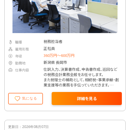
税務担当者
職種
正社員
雇用形態
360万円〜600万円
年収
新潟県 長岡市
勤務地
仕訳入力、決算書作成、申告書作成、巡回など
仕事内容
の税務会計業務全般をお任せします。
また税理士の補助として、相続税・事業承継・創
業支援等の業務を手伝っていただきます。
また、パートナーズプロジェクトが主催するセミ
ナーや講演会などのイベントや情報発信の企
詳細を見る
気になる
画・運営に携わることもあります。
更新日：2026年08月07日