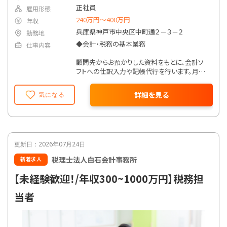
正社員
雇用形態
240万円〜400万円
年収
兵庫県神戸市中央区中町通２－３－２
勤務地
◆会計・税務の基本業務
仕事内容
顧問先からお預かりした資料をもとに、会計ソ
フトへの仕訳入力や記帳代行を行います。月次
試算表の作成や内容確認を通じて、数字の流れ
や企業の状況を把握していく業務です。正確性
詳細を見る
気になる
と丁寧さが求められる基礎的な業務となりま
す。
◆税務申告書作成補助
法人税・所得税・消費税などの各種税務申告書
更新日：2026年07月24日
作成に関する補助業務を担当します。最初は先
税理士法人白石会計事務所
新着求人
輩職員のサポートを受けながら、申告書の構成
やチェックポイントを学び、段階的に対応範囲
【未経験歓迎！/年収300~1000万円】税務担
を広げていきます。
当者
◆顧問先対応・巡回補助
顧問先との打ち合わせに同席し、資料回収や内
容確認、議事メモ作成などを行います。経験に