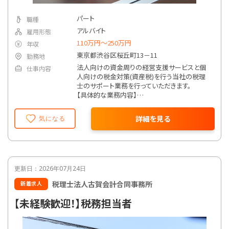
パート
職種
アルバイト
雇用形態
110万円〜250万円
年収
東京都渋谷区桜丘町13－11
勤務地
法人向けの資金周りの経営支援サービスと個
仕事内容
人向けの税金対策(資産税)を行う当社の税理
士のサポート業務を行っていただきます。
【具体的な業務内容】
・会計データの入力、作成
・税務申告書の作成
詳細を見る
気になる
・税務相談への対応
・クライアントとの対応
簿記に関する知識をお持ちであれば、税理士補
助の実務経験がない方のご応募も歓迎します。
更新日：2026年07月24日
税理士法人古賀会計合同事務所
新着求人
【未経験歓迎！】税務担当者