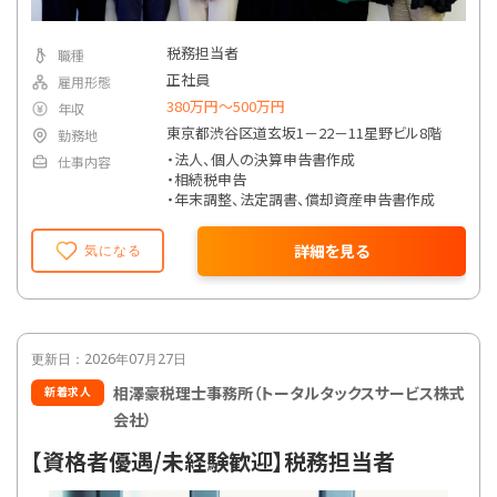
税務担当者
職種
正社員
雇用形態
380万円〜500万円
年収
東京都渋谷区道玄坂1－22－11星野ビル8階
勤務地
・法人、個人の決算申告書作成
仕事内容
・相続税申告
・年末調整、法定調書、償却資産申告書作成
詳細を見る
気になる
更新日：2026年07月27日
相澤豪税理士事務所（トータルタックスサービス株式
新着求人
会社）
【資格者優遇/未経験歓迎】税務担当者