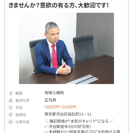
きませんか？意欲の有る方、大歓迎です！
税理士補助
職種
正社員
雇用形態
300万円〜550万円
年収
東京都渋谷区桜丘町13－11
勤務地
＼ 簿記資格が“本気のキャリア”になる ／
仕事内容
✅ 渋谷駅徒歩2分の好立地！
✅ 未経験から“経営支援のプロ”を目指せる育