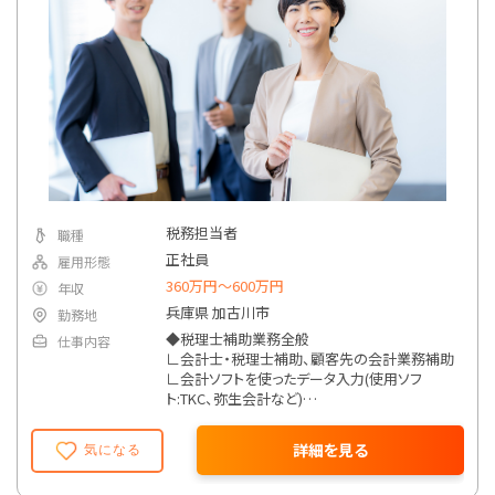
お客様の状況共有
会計ソフト入力作業
お客様訪問準備
１２：３０～１３：３０
昼ご飯休憩
※休憩時間は好きな時間にとれます。
１３：３０～１７：００
お客様先に訪問して実績報告
問い合わせ対応
会計ソフト入力作業
税務担当者
職種
調べ物、研修視聴
正社員
雇用形態
明日の準備
360万円〜600万円
年収
日報入力
兵庫県 加古川市
勤務地
１７：００
◆税理士補助業務全般
仕事内容
退社
∟会計士・税理士補助、顧客先の会計業務補助
∟会計ソフトを使ったデータ入力(使用ソフ
ト:TKC、弥生会計など)
∟月次決算、その他各種税務関係書類の作成
∟法人税・所得税・消費税の申告書作成
詳細を見る
気になる
∟相続税申告、相続対策 ほか