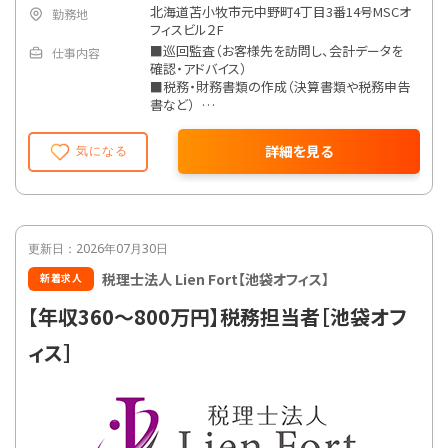
北海道苫小牧市元中野町4丁目3番14号MSCオ
勤務地
フィスビル２F
■巡回監査（お客様先を訪問し、会計データを
仕事内容
確認・アドバイス）
■税務・財務書類の作成（決算書類や税務申告
書など）
■税務相談、記帳代行業務 ※お客様は苫小牧
市内がメインです。
詳細を見る
気になる
＜入社後のステップ＞
▼STEP1：基礎固め（入所後３ヵ月～半年）
まずは事務所内での研修や補助業務からスタ
ート。税務会計の基本を学びます。
更新日：2026年07月30日
▼STEP2：先輩と実践
税理士法人 Lien Fort【池袋オフィス】
新着求人
少しずつ先輩の訪問に同行。現場での仕事の流
れを掴んでいきましょう。
【年収360～800万円】税務担当者［池袋オフ
▼STEP3：プロとして活躍
ィス］
習得状況に応じて、担当のお客様を持ちます。も
ちろん、いつでも周りがサポートします！