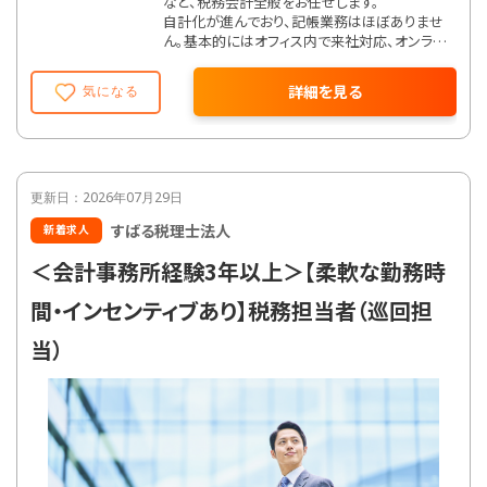
など、税務会計全般をお任せします。
自計化が進んでおり、記帳業務はほぼありませ
ん。基本的にはオフィス内で来社対応、オンライ
ン面談によるお客様対応、電話やチャットなど
で顧問先対応を行います。
詳細を見る
気になる
またスキルや経験、意欲に応じて相続や事業承
継、財務コンサルティング、新規事業立上などに
も携わっていただけます。
【在宅勤務制度】
・試用期間終了後、週1日在宅勤務可能
更新日：2026年07月29日
・入社から1年後より、週2日を限度に在宅勤務
すばる税理士法人
新着求人
可能
＜会計事務所経験3年以上＞【柔軟な勤務時
【業務内容】
雇入れ直後：税務会計業務全般
間・インセンティブあり】税務担当者（巡回担
変更の範囲：業務範囲の限定はない
当）
【就業場所】
雇入れ直後：本社
変更の範囲：勤務場所の限定はない