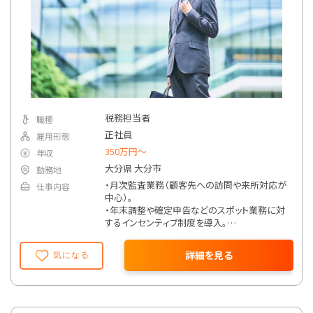
税務担当者
職種
正社員
雇用形態
350万円〜
年収
大分県 大分市
勤務地
・月次監査業務（顧客先への訪問や来所対応が
仕事内容
中心）。
・年末調整や確定申告などのスポット業務に対
するインセンティブ制度を導入。
・クロスセルによる売上拡大を推進しており、成
果に応じて還元。
詳細を見る
気になる
・スポット業務やクロスセルによる売上の20～
30％をインセンティブとして支給。