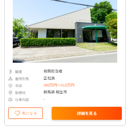
税務担当者
職種
正社員
雇用形態
360万円〜510万円
年収
群馬県 桐生市
勤務地
-
仕事内容
詳細を見る
気になる