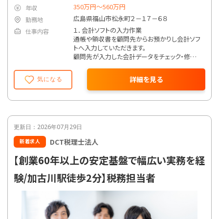
350万円〜560万円
年収
広島県福山市松永町２－１７－６８
勤務地
１．会計ソフトの入力作業
仕事内容
通帳や領収書を顧問先からお預かりし会計ソフ
トへ入力していただきます。
顧問先が入力した会計データをチェック・修正
していただきます。
主に使用している会計ソフトはMJS,freee、MF
詳細を見る
気になる
です。
２．年末調整ソフトの入力作業
給与明細など顧問先からお預かりし年末調整
ソフトへ入力していただきます。
更新日：2026年07月29日
３．顧問先との面談
DCT税理士法人
新着求人
顧問先企業と定期的に面談し、実績を報告した
り、決算予想をお伝えいただきます。
【創業60年以上の安定基盤で幅広い実務を経
１日のスケジュールの例）
験/加古川駅徒歩2分】税務担当者
９：００
出勤
９：００～１２：３０
業務内容の打ち合わせ