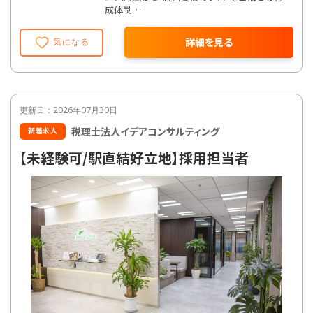
成体制
✅ 平均残業月10時間以下、税理士試験の勉強
と両立も◎
詳細を見る
気になる
✅ 入社1年で税務申告も担当可！幅広く学べる
環境
✅ 「話しやすさ」に自信あり！代表とも距離が近
い事務所
更新日：2026年07月30日
【仕事内容】
税理士法人イデアコンサルティング
新着求人
お任せするのは、税理士のサポート業務全般。
入社直後は記帳や決算補助から、2年目以降は
【未経験可/駅直結好立地】採用担当者
顧問先対応・税務相談にも挑戦できます。
「税務の実務を徹底的に身につけたい」「将来
は事務所を持ちたい」そんな方に最適な環境で
す。
【具体的な業務内容】
・会計データの入力（MFクラウド、freee等使
用）
・決算書・申告書の作成補助
・年末調整・確定申告・法人税・相続税対応補助
・顧問先とのコミュニケーション（電話／訪問／
Zoom）
・資金繰り・融資対応・財務分析など経営支援