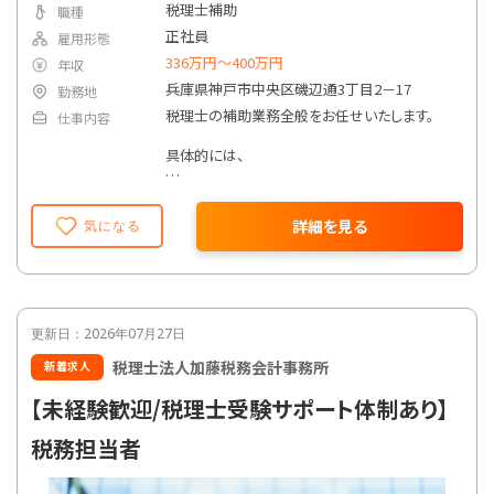
税理士補助
職種
正社員
雇用形態
336万円〜400万円
年収
兵庫県神戸市中央区磯辺通3丁目2－17
勤務地
税理士の補助業務全般をお任せいたします。
仕事内容
具体的には、
・会計ソフトへの仕訳入力
・記帳代行業務
詳細を見る
気になる
・試算表、決算書の作成補助
・法人税、所得税、消費税等の申告書作成補助
・年末調整、法定調書作成補助
・各種税務書類の作成補助
・顧問先からの問い合わせ対応（電話・メール）
・資料整理、ファイリング業務 など
更新日：2026年07月27日
税理士法人加藤税務会計事務所
新着求人
経験やスキルに応じて、
徐々に担当業務の幅を広げていただきます。
【未経験歓迎/税理士受験サポート体制あり】
※顧問先への訪問業務は原則代表が担当しま
税務担当者
す。
※医療機関の顧問先が多いため、医療特有の
会計・税務知識も身につきます。