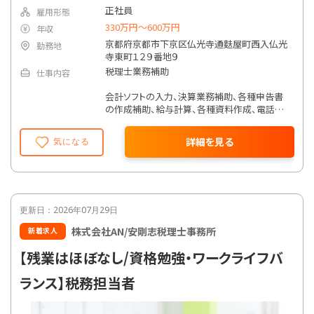
正社員
雇用形態
330万円〜600万円
年収
京都府京都市下京区仏光寺通麩屋町西入仏光
勤務地
寺東町１２９番地９
税理士業務補助
仕事内容
会計ソフトの入力、決算業務補助、各種申告書
の作成補助、給与計算、各種資料作成、電話応
対や所内庶務など
詳細を見る
気になる
コンサルティング業務補助
相続・事業承継業務補助
更新日：2026年07月29日
株式会社AN/安剛志税理士事務所
新着求人
【残業はほぼなし/資格勉強・ワークライフバ
ランス】税務担当者