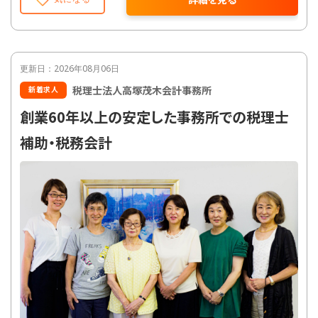
税務申告書作成
年末調整
相続税対策
貸借対照表作成
損益計算書作成
株主資本等変動計算書作成
更新日：2026年08月06日
財務諸表分析
税理士法人高塚茂木会計事務所
新着求人
税務調査立会
税制改正対応
創業60年以上の安定した事務所での税理士
会社設立支援
補助・税務会計