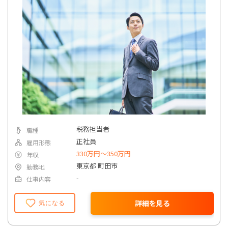
税務担当者
職種
正社員
雇用形態
330万円〜350万円
年収
東京都 町田市
勤務地
-
仕事内容
詳細を見る
気になる