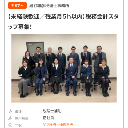
湯谷和彦税理士事務所
新着求人
【未経験歓迎／残業月５ｈ以内】税務会計スタ
ッフ募集！
税理士補助
職種
正社員
雇用形態
312万円〜465万円
年収