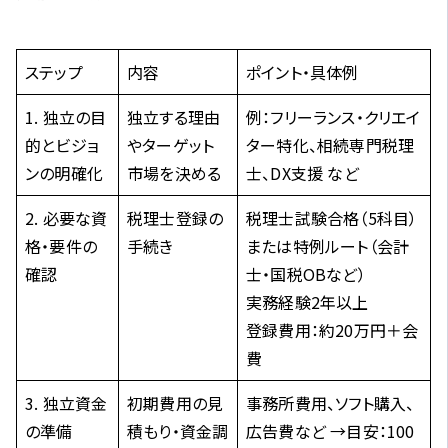
ステップ
内容
ポイント・具体例
1. 独立の目
独立する理由
例：フリーランス・クリエイ
的とビジョ
やターゲット
ター特化、相続専門税理
ンの明確化
市場を決める
士、DX支援 など
2. 必要な資
税理士登録の
税理士試験合格（5科目）
格・要件の
手続き
または特例ルート（会計
確認
士・国税OBなど）
実務経験2年以上
登録費用：約20万円＋会
費
3. 独立資金
初期費用の見
事務所費用、ソフト購入、
の準備
積もり・資金調
広告費など →目安：100