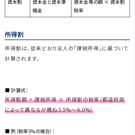
資本割
資本金と資本準
資本金等の額 × 資本割
備金
税率
所得割
所得割は、従来どおり法人の「課税所得」に基づいて
計算されます。
■ 計算式：
所得割額 = 課税所得 × 所得割の税率（都道府県
によって異なるが概ね3.5%〜6.0%）
■ 例（税率5%の場合）：