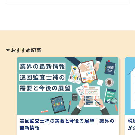
おすすめ記事
巡回監査士補の需要と今後の展望｜業界の
税
最新情報
が