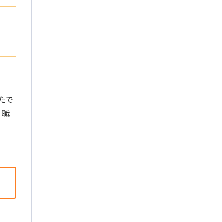
たで
転職