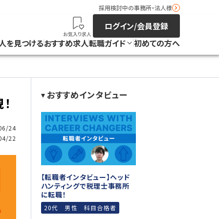
採用検討中の事務所・法人様
ログイン/会員登録
お気入り求人
人を見つける
おすすめ求人
転職ガイド
初めての方へ
おすすめインタビュー
現！
6/24
4/22
【転職者インタビュー】ヘッド
ハンティングで税理士事務所
に転職！
20代 男性 科目合格者