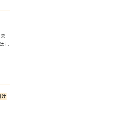
挟ま
はし
聞け